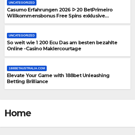
UNCATEGORIZED
Casumo Erfahrungen 2026 ᐅ 20 BetPrimeiro
Willkommensbonus Free Spins exklusive
Einzahlung ᐊ
UNCATEGORIZED
So weit wie 1 200 Ecu Das am besten bezahlte
Online -Casino Maklercourtage
188BETAUSTRALIA.COM
Elevate Your Game with 188bet Unleashing
Betting Brilliance
Home