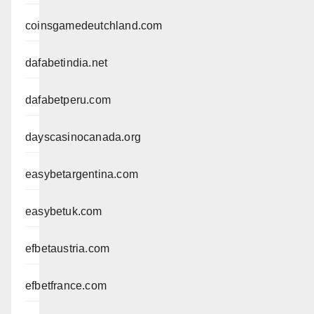
coinsgamedeutchland.com
dafabetindia.net
dafabetperu.com
dayscasinocanada.org
easybetargentina.com
easybetuk.com
efbetaustria.com
efbetfrance.com