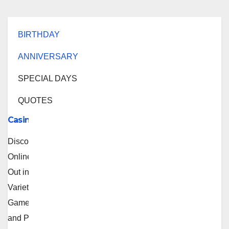
BIRTHDAY
ANNIVERSARY
SPECIAL DAYS
QUOTES
Casinia: Your Ultimate Guide to Online Casino Fun
Discover the Exciting World of Casinia: Your Ultimate
Online Casino Guide Content: What Makes Casinia Stand
Out in the Online Casino Space Exploring the Game
Variety Offered by Casinia Popular Slots at Casinia Table
Games and Live Casino Options Understanding Bonuses
and Promotions at Casinia Welcome Bonuses and Free