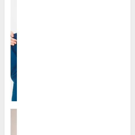
HAPPY BIRTHDAY WISHES