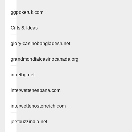
ggpokeruk.com
Gifts & Ideas
glory-casinobangladesh.net
grandmondialcasinocanada.org
inbetbg.net
interwettenespana.com
interwettenosterreich.com
jeetbuzzindia.net