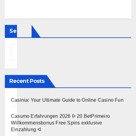
Casinia casino
Search
Search
Recent Posts
Casinia: Your Ultimate Guide to Online Casino Fun
Casumo Erfahrungen 2026 ᐅ 20 BetPrimeiro
Willkommensbonus Free Spins exklusive
Einzahlung ᐊ