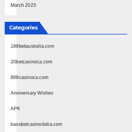
March 2023
Categories
188betaustralia.com
20betcasinoca.com
888casinoca.com
Anniversary Wishes
APK
bassbetcasinoitalia.com