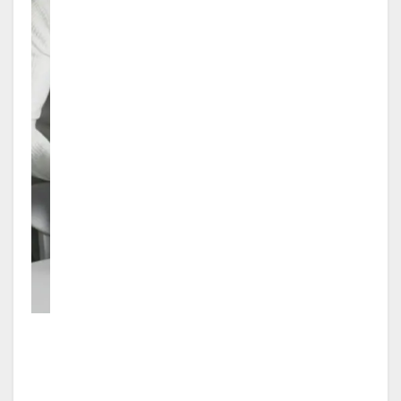
SPECIAL DAYS