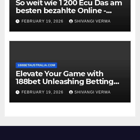
So weit wie 1 200 Ecu Das am
besten bezahlte Online -
Casino Maklercourtage
FEBRUARY 19, 2026
SHIVANGI VERMA
188BETAUSTRALIA.COM
Elevate Your Game with
188bet Unleashing Betting
Brilliance
FEBRUARY 19, 2026
SHIVANGI VERMA