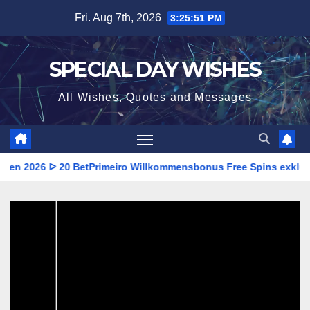
Skip
Fri. Aug 7th, 2026
3:25:52 PM
to
content
SPECIAL DAY WISHES
All Wishes, Quotes and Messages
20 BetPrimeiro Willkommensbonus Free Spins exklusive Einzahl