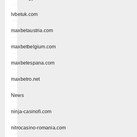
lvbetuk.com
maxbetaustria.com
maxbetbelgium.com
maxbetespana.com
maxbetro.net
News
ninja-casinofi.com
nitrocasino-romania.com