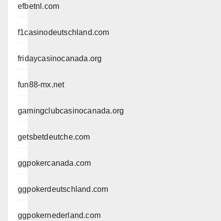
efbetnl.com
f1casinodeutschland.com
fridaycasinocanada.org
fun88-mx.net
gamingclubcasinocanada.org
getsbetdeutche.com
ggpokercanada.com
ggpokerdeutschland.com
ggpokernederland.com