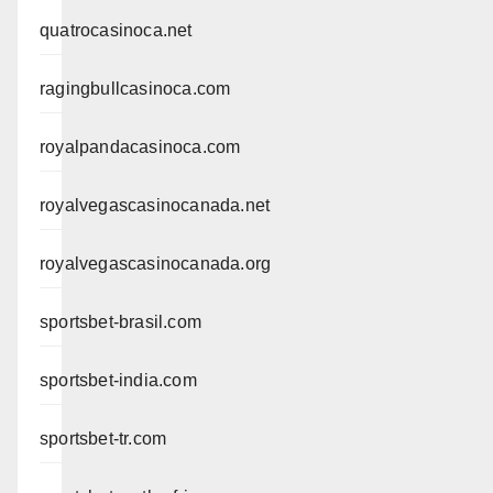
quatrocasinoca.net
ragingbullcasinoca.com
royalpandacasinoca.com
royalvegascasinocanada.net
royalvegascasinocanada.org
sportsbet-brasil.com
sportsbet-india.com
sportsbet-tr.com