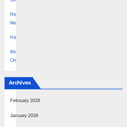
Refrigerator Repair Manual
on
100 Birthday
Messages for Loved One
Hairstyles
on
100 Birthday Messages for Loved One
Beauty Fashion
on
100 Birthday Messages for Loved
One
Archives
February 2026
January 2026