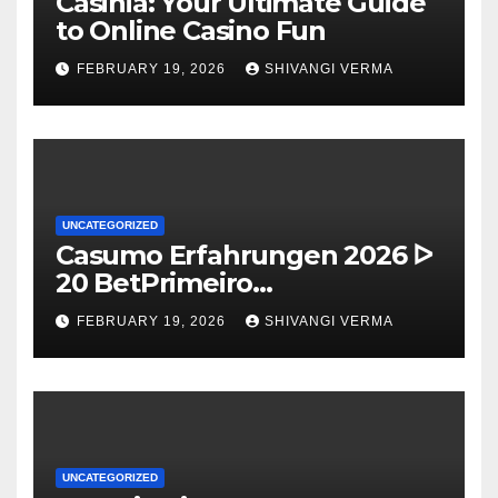
Casinia: Your Ultimate Guide
to Online Casino Fun
FEBRUARY 19, 2026
SHIVANGI VERMA
UNCATEGORIZED
Casumo Erfahrungen 2026 ᐅ
20 BetPrimeiro
Willkommensbonus Free
FEBRUARY 19, 2026
SHIVANGI VERMA
Spins exklusive Einzahlung ᐊ
UNCATEGORIZED