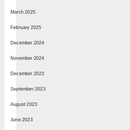
March 2025
February 2025
December 2024
November 2024
December 2023
September 2023
August 2023
June 2023