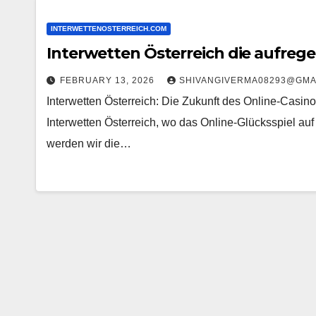
INTERWETTENOSTERREICH.COM
Interwetten Österreich die aufreg
FEBRUARY 13, 2026
SHIVANGIVERMA08293@GMA
Interwetten Österreich: Die Zukunft des Online-Casin
Interwetten Österreich, wo das Online-Glücksspiel auf
werden wir die…