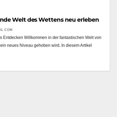
ende Welt des Wettens neu erleben
IL.COM
os Entdecken Willkommen in der fantastischen Welt von
 ein neues Niveau gehoben wird. In diesem Artikel