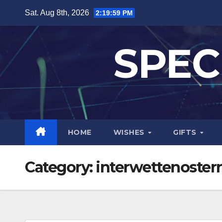
Skip
Sat. Aug 8th, 2026
2:20:00 PM
to
content
SPEC
HOME
WISHES
GIFTS
Category:
interwettenoster