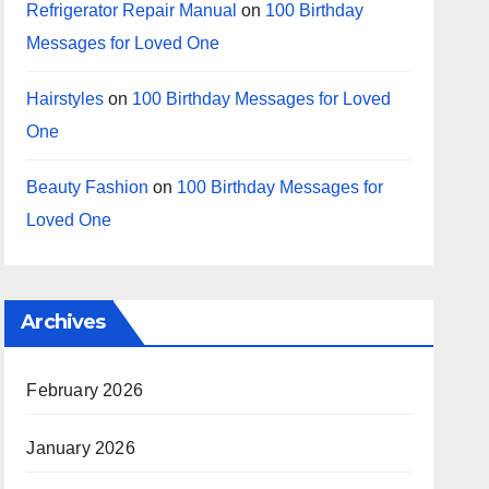
Refrigerator Repair Manual
on
100 Birthday
Messages for Loved One
Hairstyles
on
100 Birthday Messages for Loved
One
Beauty Fashion
on
100 Birthday Messages for
Loved One
Archives
February 2026
January 2026