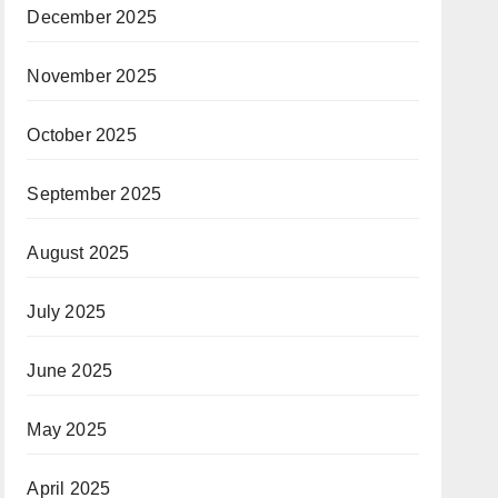
December 2025
November 2025
October 2025
September 2025
August 2025
July 2025
June 2025
May 2025
April 2025