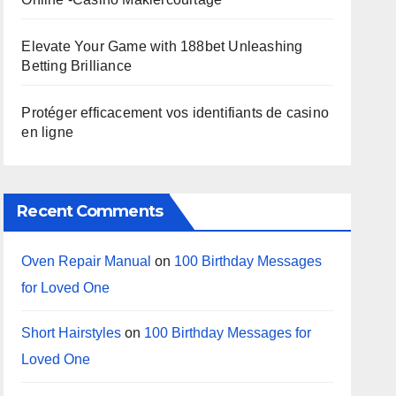
Elevate Your Game with 188bet Unleashing
Betting Brilliance
Protéger efficacement vos identifiants de casino
en ligne
Recent Comments
Oven Repair Manual
on
100 Birthday Messages
for Loved One
Short Hairstyles
on
100 Birthday Messages for
Loved One