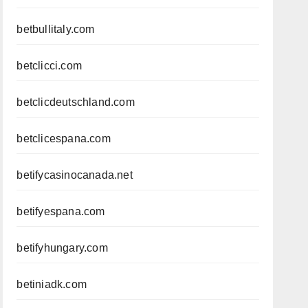
betbullitaly.com
betclicci.com
betclicdeutschland.com
betclicespana.com
betifycasinocanada.net
betifyespana.com
betifyhungary.com
betiniadk.com