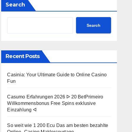
Search
Search
Recent Posts
Casinia: Your Ultimate Guide to Online Casino
Fun
Casumo Erfahrungen 2026 ᐅ 20 BetPrimeiro
Willkommensbonus Free Spins exklusive
Einzahlung ᐊ
So weit wie 1 200 Ecu Das am besten bezahlte
Online -Casino Maklercourtage