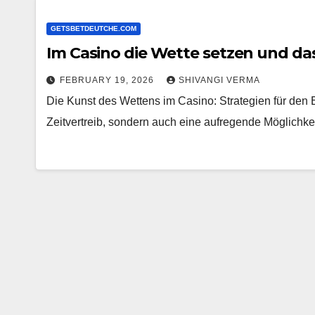
GETSBETDEUTCHE.COM
Im Casino die Wette setzen und da
FEBRUARY 19, 2026
SHIVANGI VERMA
Die Kunst des Wettens im Casino: Strategien für den E
Zeitvertreib, sondern auch eine aufregende Möglichke