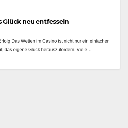
s Glück neu entfesseln
rfolg Das Wetten im Casino ist nicht nur ein einfacher
it, das eigene Glück herauszufordern. Viele…