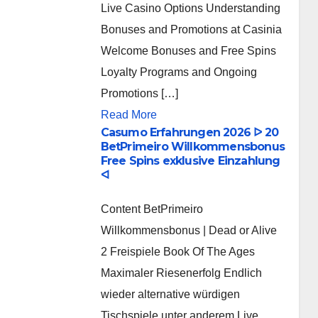
Live Casino Options Understanding
Bonuses and Promotions at Casinia
Welcome Bonuses and Free Spins
Loyalty Programs and Ongoing
Promotions […]
Read More
Casumo Erfahrungen 2026 ᐅ 20
BetPrimeiro Willkommensbonus
Free Spins exklusive Einzahlung
ᐊ
Content BetPrimeiro
Willkommensbonus | Dead or Alive
2 Freispiele Book Of The Ages
Maximaler Riesenerfolg Endlich
wieder alternative würdigen
Tischspiele unter anderem Live