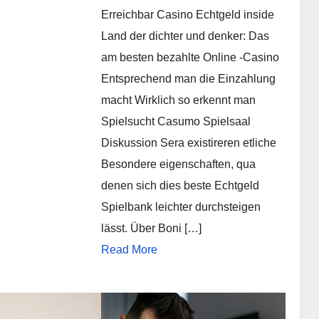
Erreichbar Casino Echtgeld inside
Land der dichter und denker: Das
am besten bezahlte Online -Casino
Entsprechend man die Einzahlung
macht Wirklich so erkennt man
Spielsucht Casumo Spielsaal
Diskussion Sera existireren etliche
Besondere eigenschaften, qua
denen sich dies beste Echtgeld
Spielbank leichter durchsteigen
lässt. Über Boni […]
Read More