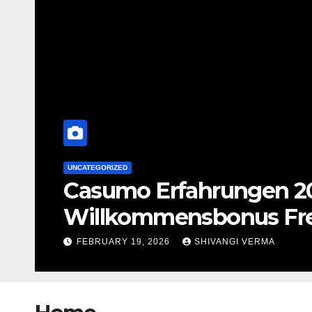
UNCATEGORIZED
Casumo Erfahrungen 20
Willkommensbonus Free
Einzahlung ᐊ
FEBRUARY 19, 2026
SHIVANGI VERMA