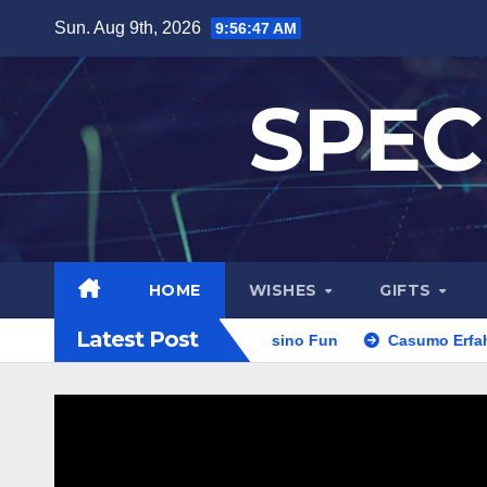
Skip
Sun. Aug 9th, 2026
9:56:48 AM
to
content
SPEC
HOME
WISHES
GIFTS
Latest Post
ltimate Guide to Online Casino Fun
Casumo Erfahrungen 202