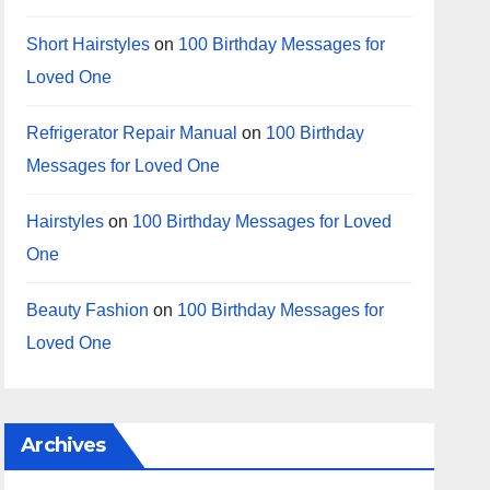
Short Hairstyles
on
100 Birthday Messages for
Loved One
Refrigerator Repair Manual
on
100 Birthday
Messages for Loved One
Hairstyles
on
100 Birthday Messages for Loved
One
Beauty Fashion
on
100 Birthday Messages for
Loved One
Archives