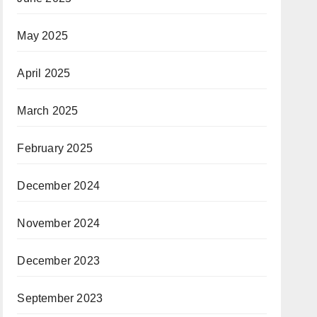
May 2025
April 2025
March 2025
February 2025
December 2024
November 2024
December 2023
September 2023