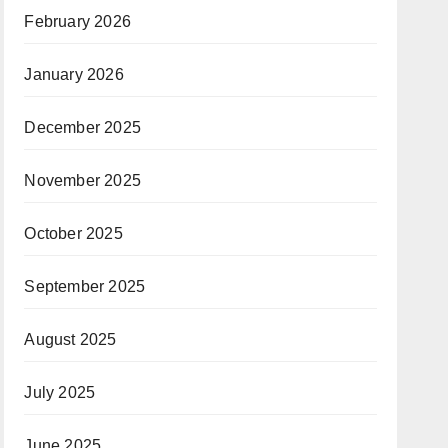
February 2026
January 2026
December 2025
November 2025
October 2025
September 2025
August 2025
July 2025
June 2025