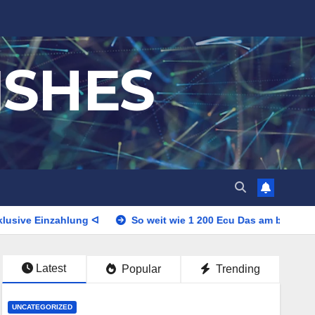
ISHES
zahlung ᐊ
So weit wie 1 200 Ecu Das am besten bezahlte On
Latest
Popular
Trending
UNCATEGORIZED