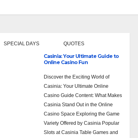
SPECIAL DAYS
QUOTES
Casinia: Your Ultimate Guide to
Online Casino Fun
Discover the Exciting World of
Casinia: Your Ultimate Online
Casino Guide Content: What Makes
Casinia Stand Out in the Online
Casino Space Exploring the Game
Variety Offered by Casinia Popular
Slots at Casinia Table Games and