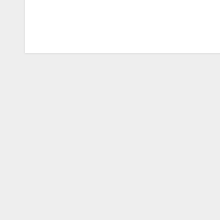
Casinia casino