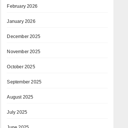
February 2026
January 2026
December 2025
November 2025
October 2025
September 2025
August 2025
July 2025
June 2025