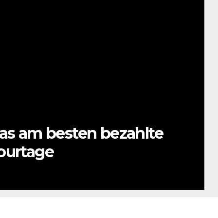
Das am besten bezahlte
ourtage