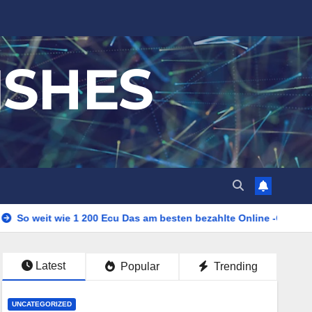
ISHES
 wie 1 200 Ecu Das am besten bezahlte Online -Casino Maklercou
Latest
Popular
Trending
UNCATEGORIZED