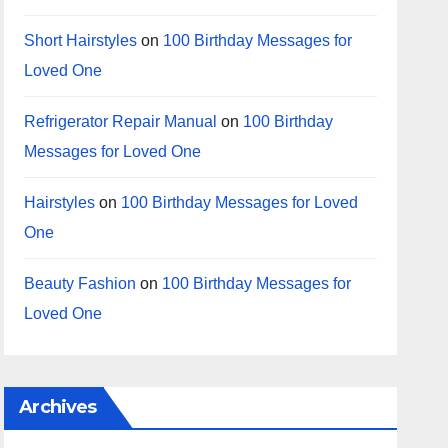
Short Hairstyles
on
100 Birthday Messages for
Loved One
Refrigerator Repair Manual
on
100 Birthday
Messages for Loved One
Hairstyles
on
100 Birthday Messages for Loved
One
Beauty Fashion
on
100 Birthday Messages for
Loved One
Archives