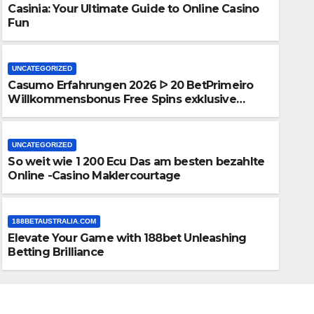
Casinia: Your Ultimate Guide to Online Casino
Fun
UNCATEGORIZED
Casumo Erfahrungen 2026 ᐅ 20 BetPrimeiro
Willkommensbonus Free Spins exklusive
Einzahlung ᐊ
UNCATEGORIZED
So weit wie 1 200 Ecu Das am besten bezahlte
188BETAUSTRALIA.COM
Online -Casino Maklercourtage
Elevate Your Game with 188
Betting Brilliance
188BETAUSTRALIA.COM
Elevate Your Game with 188bet Unleashing
FEBRUARY 19, 2026
SHIVANGI VERMA
Betting Brilliance