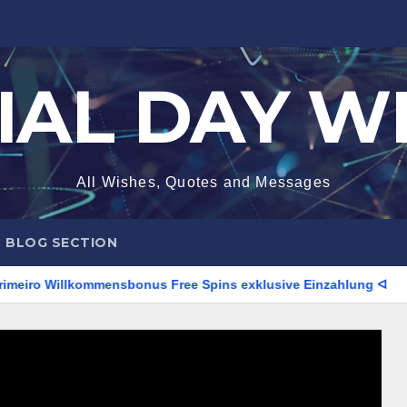
IAL DAY W
All Wishes, Quotes and Messages
BLOG SECTION
lkommensbonus Free Spins exklusive Einzahlung ᐊ
So weit