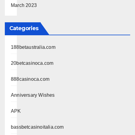
March 2023
Categories
188betaustralia.com
20betcasinoca.com
888casinoca.com
Anniversary Wishes
APK
bassbetcasinoitalia.com