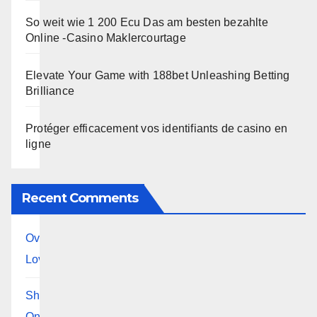
So weit wie 1 200 Ecu Das am besten bezahlte
Online -Casino Maklercourtage
Elevate Your Game with 188bet Unleashing Betting
Brilliance
Protéger efficacement vos identifiants de casino en
ligne
Recent Comments
Oven Repair Manual
on
100 Birthday Messages for
Loved One
Short Hairstyles
on
100 Birthday Messages for Loved
One