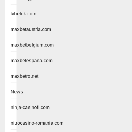
lvbetuk.com
maxbetaustria.com
maxbetbelgium.com
maxbetespana.com
maxbetro.net
News
ninja-casinofi.com
nitrocasino-romania.com