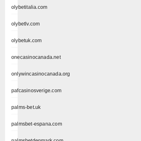
olybetitalia.com
olybetlv.com
olybetuk.com
onecasinocanada.net
onlywincasinocanada.org
pafcasinosverige.com
palms-bet.uk
palmsbet-espana.com
palmsbetdenmark.com