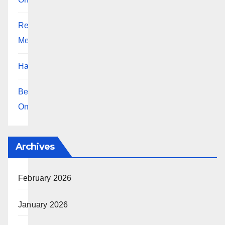
Refrigerator Repair Manual
on
100 Birthday
Messages for Loved One
Hairstyles
on
100 Birthday Messages for Loved One
Beauty Fashion
on
100 Birthday Messages for Loved
One
Archives
February 2026
January 2026