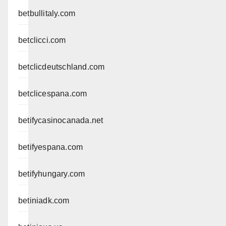
betbullitaly.com
betclicci.com
betclicdeutschland.com
betclicespana.com
betifycasinocanada.net
betifyespana.com
betifyhungary.com
betiniadk.com