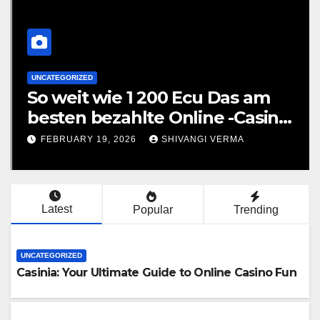
UNCATEGORIZED
So weit wie 1 200 Ecu Das am
besten bezahlte Online -Casino
Maklercourtage
FEBRUARY 19, 2026
SHIVANGI VERMA
Latest
Popular
Trending
UNCATEGORIZED
Casinia: Your Ultimate Guide to Online Casino Fun