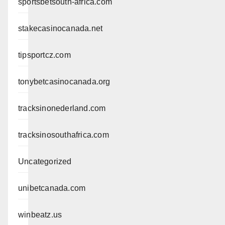
sportsbetsouth-africa.com
stakecasinocanada.net
tipsportcz.com
tonybetcasinocanada.org
tracksinonederland.com
tracksinosouthafrica.com
Uncategorized
unibetcanada.com
winbeatz.us