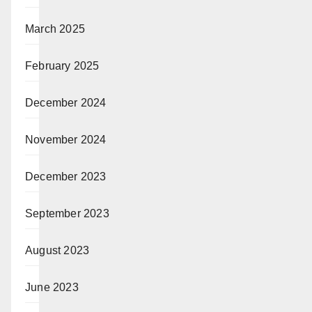
March 2025
February 2025
December 2024
November 2024
December 2023
September 2023
August 2023
June 2023