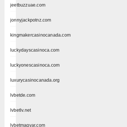
jeetbuzzuae.com
jonnyjackpotnz.com
kingmakercasinocanada.com
luckydayscasinoca.com
luckyonescasinoca.com
luxurycasinocanada.org
lvbetde.com
lvbetlv.net
lvbetmagyar.com