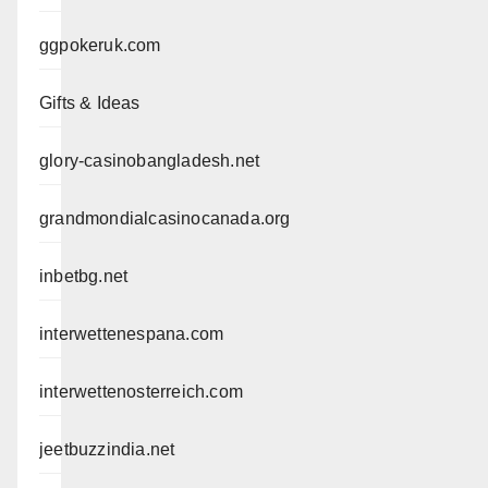
ggpokeruk.com
Gifts & Ideas
glory-casinobangladesh.net
grandmondialcasinocanada.org
inbetbg.net
interwettenespana.com
interwettenosterreich.com
jeetbuzzindia.net