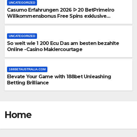
UNCATEGORIZED
Casumo Erfahrungen 2026 ᐅ 20 BetPrimeiro
Willkommensbonus Free Spins exklusive
Einzahlung ᐊ
UNCATEGORIZED
So weit wie 1 200 Ecu Das am besten bezahlte
Online -Casino Maklercourtage
188BETAUSTRALIA.COM
Elevate Your Game with 188bet Unleashing
Betting Brilliance
Home