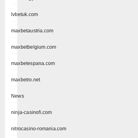
lvbetuk.com
maxbetaustria.com
maxbetbelgium.com
maxbetespana.com
maxbetro.net
News
ninja-casinofi.com
nitrocasino-romania.com