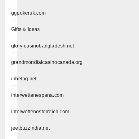
ggpokeruk.com
Gifts & Ideas
glory-casinobangladesh.net
grandmondialcasinocanada.org
inbetbg.net
interwettenespana.com
interwettenosterreich.com
jeetbuzzindia.net