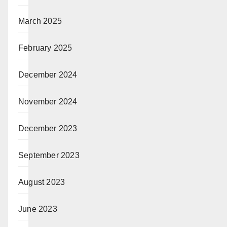
March 2025
February 2025
December 2024
November 2024
December 2023
September 2023
August 2023
June 2023