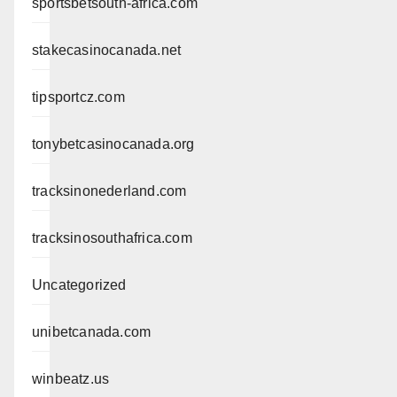
sportsbetsouth-africa.com
stakecasinocanada.net
tipsportcz.com
tonybetcasinocanada.org
tracksinonederland.com
tracksinosouthafrica.com
Uncategorized
unibetcanada.com
winbeatz.us