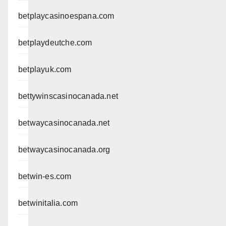
betplaycasinoespana.com
betplaydeutche.com
betplayuk.com
bettywinscasinocanada.net
betwaycasinocanada.net
betwaycasinocanada.org
betwin-es.com
betwinitalia.com