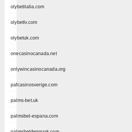
olybetitalia.com
olybetlv.com
olybetuk.com
onecasinocanada.net
onlywincasinocanada.org
pafcasinosverige.com
palms-bet.uk
palmsbet-espana.com
palmsbetdenmark.com