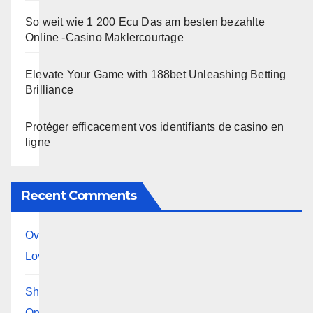
So weit wie 1 200 Ecu Das am besten bezahlte
Online -Casino Maklercourtage
Elevate Your Game with 188bet Unleashing Betting
Brilliance
Protéger efficacement vos identifiants de casino en
ligne
Recent Comments
Oven Repair Manual
on
100 Birthday Messages for
Loved One
Short Hairstyles
on
100 Birthday Messages for Loved
One