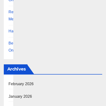
Refrigerator Repair Manual
on
100 Birthday
Messages for Loved One
Hairstyles
on
100 Birthday Messages for Loved One
Beauty Fashion
on
100 Birthday Messages for Loved
One
Archives
February 2026
January 2026