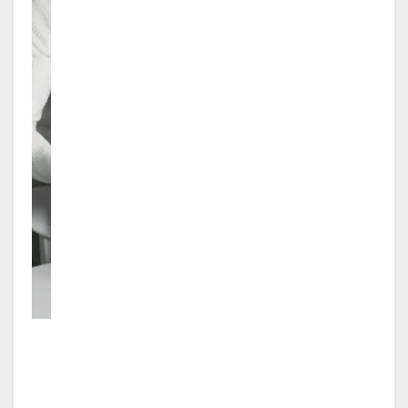
SPECIAL DAYS