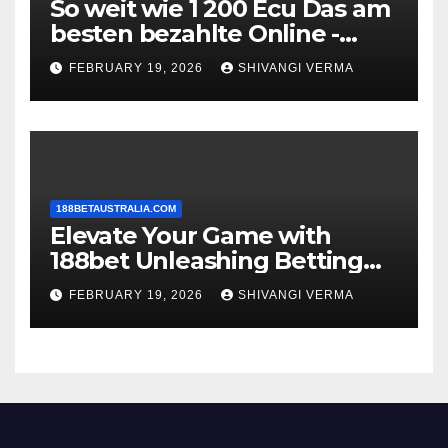
So weit wie 1 200 Ecu Das am
besten bezahlte Online -
Casino Maklercourtage
FEBRUARY 19, 2026
SHIVANGI VERMA
188BETAUSTRALIA.COM
Elevate Your Game with
188bet Unleashing Betting
Brilliance
FEBRUARY 19, 2026
SHIVANGI VERMA