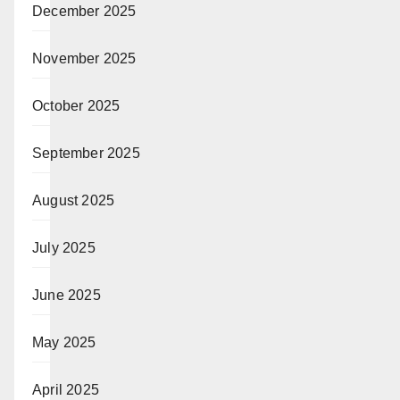
December 2025
November 2025
October 2025
September 2025
August 2025
July 2025
June 2025
May 2025
April 2025