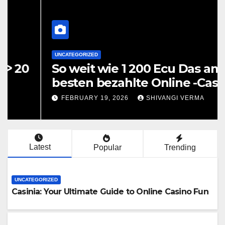
UNCATEGORIZED
So weit wie 1 200 Ecu Das am
besten bezahlte Online -Casino
Maklercourtage
FEBRUARY 19, 2026
SHIVANGI VERMA
Latest
Popular
Trending
UNCATEGORIZED
Casinia: Your Ultimate Guide to Online Casino Fun