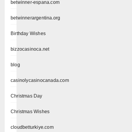
betwinner-espana.com
betwinnerargentina.org
Birthday Wishes
bizzocasinoca.net
blog
casinolycasinocanada.com
Christmas Day
Christmas Wishes
cloudbetturkiye.com