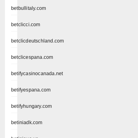
betbullitaly.com
betclicci.com
betclicdeutschland.com
betclicespana.com
betifycasinocanada.net
betifyespana.com
betifyhungary.com
betiniadk.com