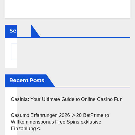
Casinia casino
Search
Search
Recent Posts
Casinia: Your Ultimate Guide to Online Casino Fun
Casumo Erfahrungen 2026 ᐅ 20 BetPrimeiro
Willkommensbonus Free Spins exklusive
Einzahlung ᐊ