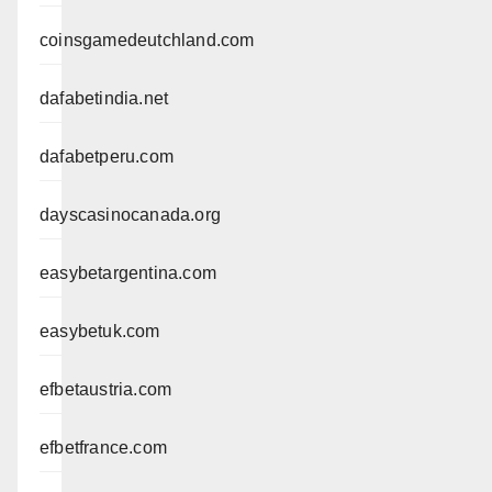
coinsgamedeutchland.com
dafabetindia.net
dafabetperu.com
dayscasinocanada.org
easybetargentina.com
easybetuk.com
efbetaustria.com
efbetfrance.com