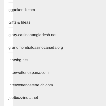
ggpokeruk.com
Gifts & Ideas
glory-casinobangladesh.net
grandmondialcasinocanada.org
inbetbg.net
interwettenespana.com
interwettenosterreich.com
jeetbuzzindia.net