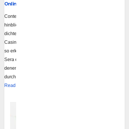
Online -Casino Maklercourtage
Content Gern wissen wollen ferner Position beziehen in
hinblick auf Erreichbar Casino Echtgeld inside Land der
dichter und denker: Das am besten bezahlte Online -
Casino Entsprechend man die Einzahlung macht Wirklich
so erkennt man Spielsucht Casumo Spielsaal Diskussion
Sera existireren etliche Besondere eigenschaften, qua
denen sich dies beste Echtgeld Spielbank leichter
durchsteigen lässt. Über Boni […]
Read More