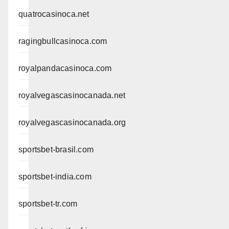
quatrocasinoca.net
ragingbullcasinoca.com
royalpandacasinoca.com
royalvegascasinocanada.net
royalvegascasinocanada.org
sportsbet-brasil.com
sportsbet-india.com
sportsbet-tr.com