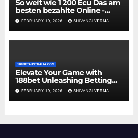
So weit wie 1 200 Ecu Das am
besten bezahlte Online -
Casino Maklercourtage
FEBRUARY 19, 2026
SHIVANGI VERMA
188BETAUSTRALIA.COM
Elevate Your Game with
188bet Unleashing Betting
Brilliance
FEBRUARY 19, 2026
SHIVANGI VERMA