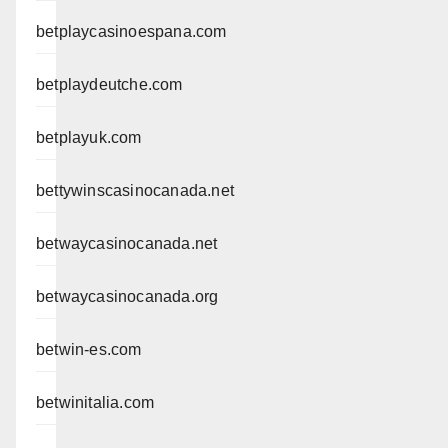
betplaycasinoespana.com
betplaydeutche.com
betplayuk.com
bettywinscasinocanada.net
betwaycasinocanada.net
betwaycasinocanada.org
betwin-es.com
betwinitalia.com