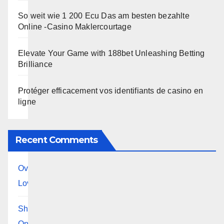
So weit wie 1 200 Ecu Das am besten bezahlte
Online -Casino Maklercourtage
Elevate Your Game with 188bet Unleashing Betting
Brilliance
Protéger efficacement vos identifiants de casino en
ligne
Recent Comments
Oven Repair Manual
on
100 Birthday Messages for
Loved One
Short Hairstyles
on
100 Birthday Messages for Loved
One