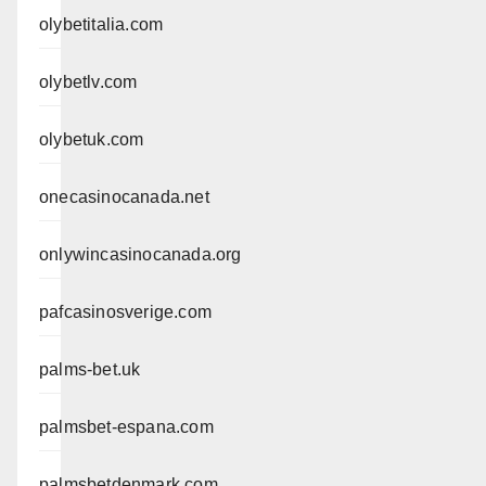
olybetitalia.com
olybetlv.com
olybetuk.com
onecasinocanada.net
onlywincasinocanada.org
pafcasinosverige.com
palms-bet.uk
palmsbet-espana.com
palmsbetdenmark.com