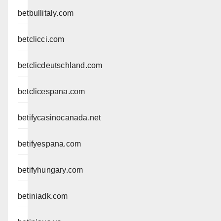
betbullitaly.com
betclicci.com
betclicdeutschland.com
betclicespana.com
betifycasinocanada.net
betifyespana.com
betifyhungary.com
betiniadk.com