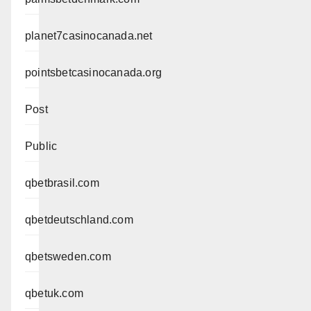
planet7casinocanada.net
pointsbetcasinocanada.org
Post
Public
qbetbrasil.com
qbetdeutschland.com
qbetsweden.com
qbetuk.com