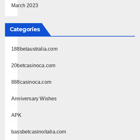
March 2023
Categories
188betaustralia.com
20betcasinoca.com
888casinoca.com
Anniversary Wishes
APK
bassbetcasinoitalia.com