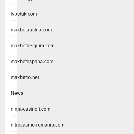
lvbetuk.com
maxbetaustria.com
maxbetbelgium.com
maxbetespana.com
maxbetro.net
News
ninja-casinofi.com
nitrocasino-romania.com