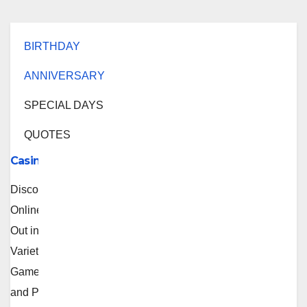
BIRTHDAY
ANNIVERSARY
SPECIAL DAYS
QUOTES
Casinia: Your Ultimate Guide to Online Casino Fun
Discover the Exciting World of Casinia: Your Ultimate
Online Casino Guide Content: What Makes Casinia Stand
Out in the Online Casino Space Exploring the Game
Variety Offered by Casinia Popular Slots at Casinia Table
Games and Live Casino Options Understanding Bonuses
and Promotions at Casinia Welcome Bonuses and Free