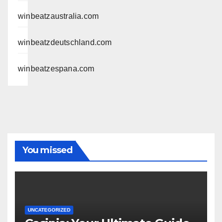
winbeatzaustralia.com
winbeatzdeutschland.com
winbeatzespana.com
You missed
UNCATEGORIZED