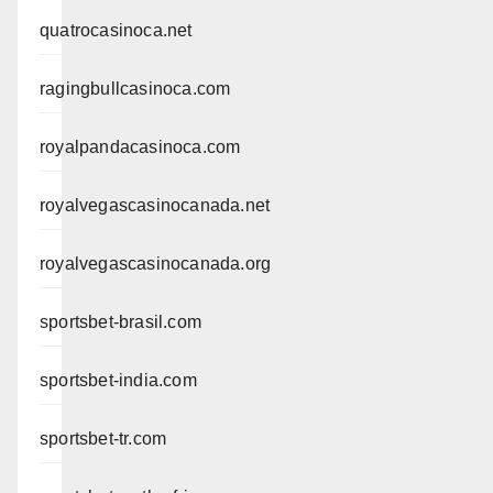
quatrocasinoca.net
ragingbullcasinoca.com
royalpandacasinoca.com
royalvegascasinocanada.net
royalvegascasinocanada.org
sportsbet-brasil.com
sportsbet-india.com
sportsbet-tr.com