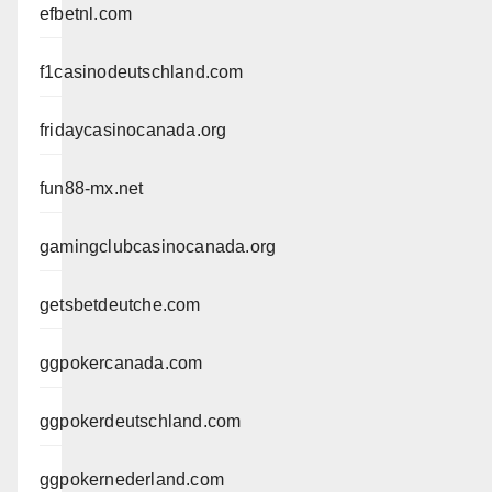
efbetnl.com
f1casinodeutschland.com
fridaycasinocanada.org
fun88-mx.net
gamingclubcasinocanada.org
getsbetdeutche.com
ggpokercanada.com
ggpokerdeutschland.com
ggpokernederland.com