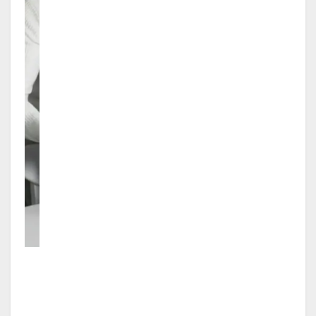
SPECIAL DAYS