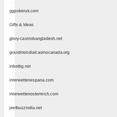
ggpokeruk.com
Gifts & Ideas
glory-casinobangladesh.net
grandmondialcasinocanada.org
inbetbg.net
interwettenespana.com
interwettenosterreich.com
jeetbuzzindia.net