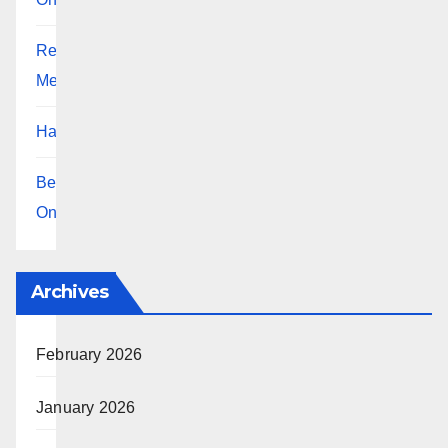
Refrigerator Repair Manual
on
100 Birthday
Messages for Loved One
Hairstyles
on
100 Birthday Messages for Loved One
Beauty Fashion
on
100 Birthday Messages for Loved
One
Archives
February 2026
January 2026