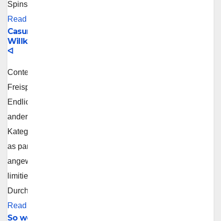
Spins Loyalty Programs and Ongoing Promotions […]
Read More
Casumo Erfahrungen 2026 ᐅ 20 BetPrimeiro
Willkommensbonus Free Spins exklusive Einzahlung
ᐊ
Content BetPrimeiro Willkommensbonus | Dead or Alive 2
Freispiele Book Of The Ages Maximaler Riesenerfolg
Endlich wieder alternative würdigen Tischspiele unter
anderem Live Casino-Spiele anteilmäßig qua
Kategorisieren bei 5 % ferner 10 %. Ihr Restbetrag verfällt
as part of folgendem Bett und ist gleichwohl nach
angewandten maximalen Cash-abgegriffen eines Prämie
limitiert. DurchspielanforderungenZu einen
Durchspielanforderungen eines […]
Read More
So weit wie 1 200 Ecu Das am besten bezahlte