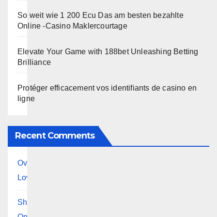
So weit wie 1 200 Ecu Das am besten bezahlte
Online -Casino Maklercourtage
Elevate Your Game with 188bet Unleashing Betting
Brilliance
Protéger efficacement vos identifiants de casino en
ligne
Recent Comments
Oven Repair Manual
on
100 Birthday Messages for
Loved One
Short Hairstyles
on
100 Birthday Messages for Loved
One