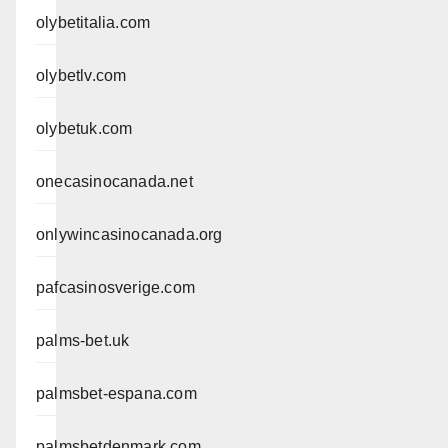
olybetitalia.com
olybetlv.com
olybetuk.com
onecasinocanada.net
onlywincasinocanada.org
pafcasinosverige.com
palms-bet.uk
palmsbet-espana.com
palmsbetdenmark.com