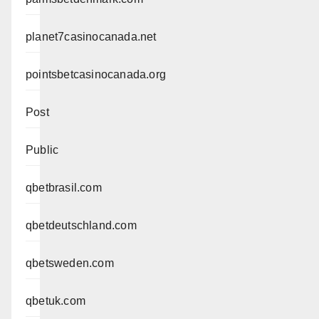
planet7casinocanada.net
pointsbetcasinocanada.org
Post
Public
qbetbrasil.com
qbetdeutschland.com
qbetsweden.com
qbetuk.com