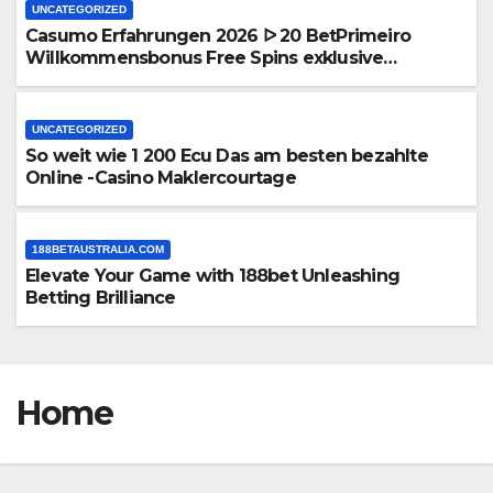
UNCATEGORIZED
Casumo Erfahrungen 2026 ᐅ 20 BetPrimeiro
Willkommensbonus Free Spins exklusive
Einzahlung ᐊ
UNCATEGORIZED
So weit wie 1 200 Ecu Das am besten bezahlte
Online -Casino Maklercourtage
188BETAUSTRALIA.COM
Elevate Your Game with 188bet Unleashing
Betting Brilliance
Home