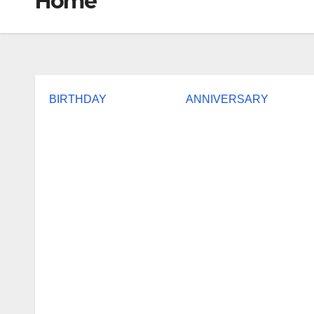
Home
BIRTHDAY
ANNIVERSARY