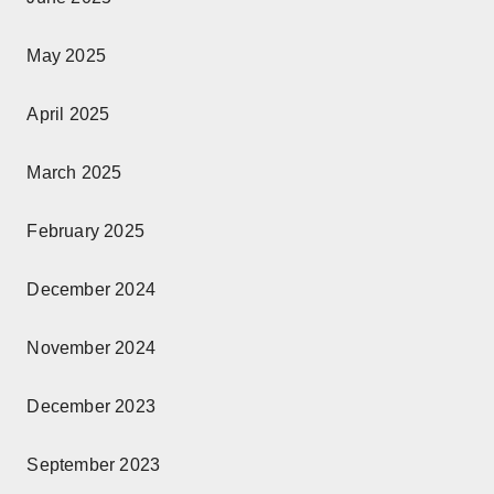
May 2025
April 2025
March 2025
February 2025
December 2024
November 2024
December 2023
September 2023