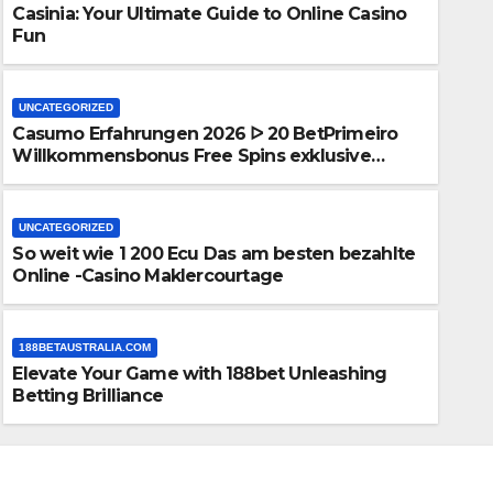
Casinia: Your Ultimate Guide to Online Casino
Fun
UNCATEGORIZED
Casumo Erfahrungen 2026 ᐅ 20 BetPrimeiro
Willkommensbonus Free Spins exklusive
Einzahlung ᐊ
UNCATEGORIZED
So weit wie 1 200 Ecu Das am besten bezahlte
188BETAUSTRALIA.COM
Online -Casino Maklercourtage
Elevate Your Game with 188
Betting Brilliance
188BETAUSTRALIA.COM
Elevate Your Game with 188bet Unleashing
FEBRUARY 19, 2026
SHIVANGI VERMA
Betting Brilliance