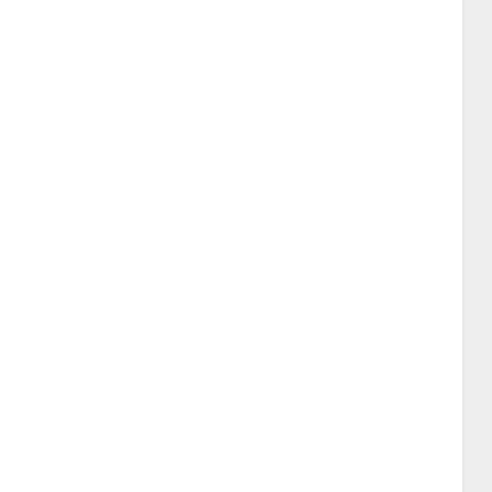
RSARY
SPECIAL DAYS