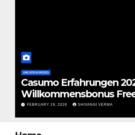
UNCATEGORIZED
So weit wie 1 200 Ecu 
Online -Casino Maklerc
FEBRUARY 19, 2026
SHIVANGI VERMA