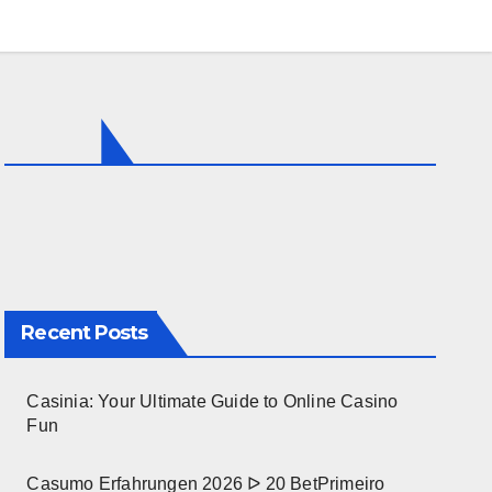
Search
Search
Recent Posts
Casinia: Your Ultimate Guide to Online Casino
Fun
Casumo Erfahrungen 2026 ᐅ 20 BetPrimeiro