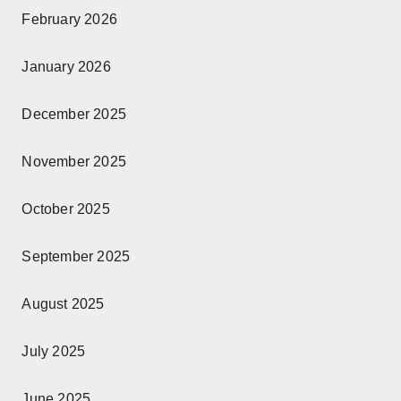
February 2026
January 2026
December 2025
November 2025
October 2025
September 2025
August 2025
July 2025
June 2025