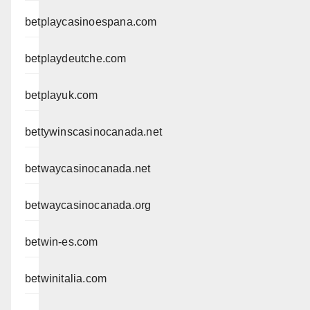
betplaycasinoespana.com
betplaydeutche.com
betplayuk.com
bettywinscasinocanada.net
betwaycasinocanada.net
betwaycasinocanada.org
betwin-es.com
betwinitalia.com