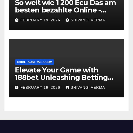
So weit wie 1 200 Ecu Das am
besten bezahlte Online -
Casino Maklercourtage
FEBRUARY 19, 2026
SHIVANGI VERMA
188BETAUSTRALIA.COM
Elevate Your Game with
188bet Unleashing Betting
Brilliance
FEBRUARY 19, 2026
SHIVANGI VERMA