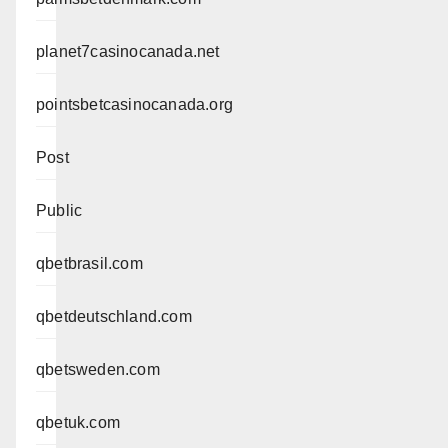
planet7casinocanada.net
pointsbetcasinocanada.org
Post
Public
qbetbrasil.com
qbetdeutschland.com
qbetsweden.com
qbetuk.com