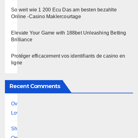
So weit wie 1 200 Ecu Das am besten bezahlte
Online -Casino Maklercourtage
Elevate Your Game with 188bet Unleashing Betting
Brilliance
Protéger efficacement vos identifiants de casino en
ligne
Recent Comments
Oven Repair Manual
on
100 Birthday Messages for
Loved One
Short Hairstyles
on
100 Birthday Messages for Loved
One