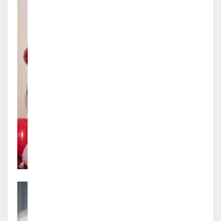
ANNIVERSARY WISHES