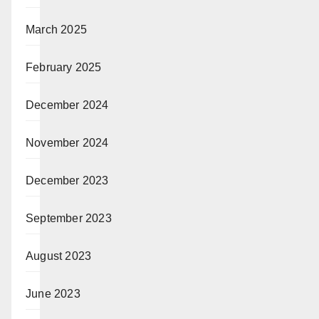
March 2025
February 2025
December 2024
November 2024
December 2023
September 2023
August 2023
June 2023