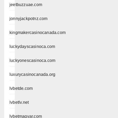
jeetbuzzuae.com
jonnyjackpotnz.com
kingmakercasinocanada.com
luckydayscasinoca.com
luckyonescasinoca.com
luxurycasinocanada.org
lvbetde.com
lvbetlv.net
lvbetmagyar.com