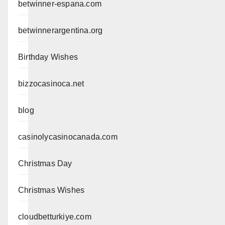
betwinner-espana.com
betwinnerargentina.org
Birthday Wishes
bizzocasinoca.net
blog
casinolycasinocanada.com
Christmas Day
Christmas Wishes
cloudbetturkiye.com