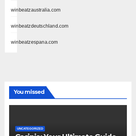
winbeatzaustralia.com
winbeatzdeutschland.com
winbeatzespana.com
You missed
UNCATEGORIZED