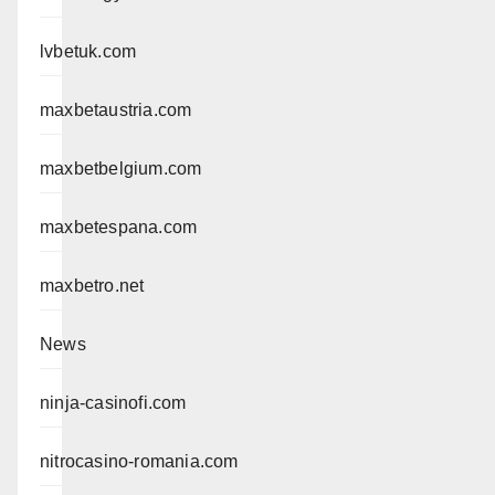
lvbetuk.com
maxbetaustria.com
maxbetbelgium.com
maxbetespana.com
maxbetro.net
News
ninja-casinofi.com
nitrocasino-romania.com