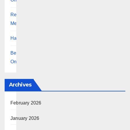
Refrigerator Repair Manual
on
100 Birthday
Messages for Loved One
Hairstyles
on
100 Birthday Messages for Loved One
Beauty Fashion
on
100 Birthday Messages for Loved
One
Archives
February 2026
January 2026