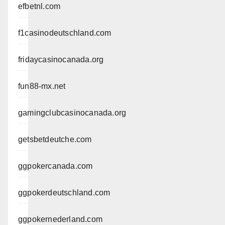
efbetnl.com
f1casinodeutschland.com
fridaycasinocanada.org
fun88-mx.net
gamingclubcasinocanada.org
getsbetdeutche.com
ggpokercanada.com
ggpokerdeutschland.com
ggpokernederland.com