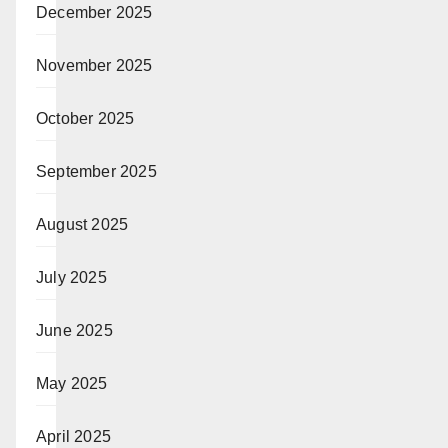
December 2025
November 2025
October 2025
September 2025
August 2025
July 2025
June 2025
May 2025
April 2025