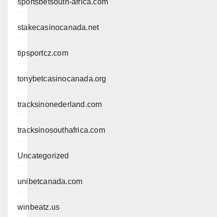
sportsbetsouth-africa.com
stakecasinocanada.net
tipsportcz.com
tonybetcasinocanada.org
tracksinonederland.com
tracksinosouthafrica.com
Uncategorized
unibetcanada.com
winbeatz.us