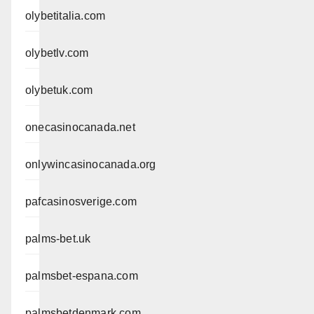
olybetitalia.com
olybetlv.com
olybetuk.com
onecasinocanada.net
onlywincasinocanada.org
pafcasinosverige.com
palms-bet.uk
palmsbet-espana.com
palmsbetdenmark.com