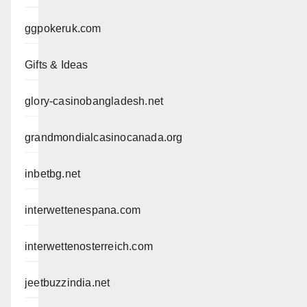
ggpokeruk.com
Gifts & Ideas
glory-casinobangladesh.net
grandmondialcasinocanada.org
inbetbg.net
interwettenespana.com
interwettenosterreich.com
jeetbuzzindia.net