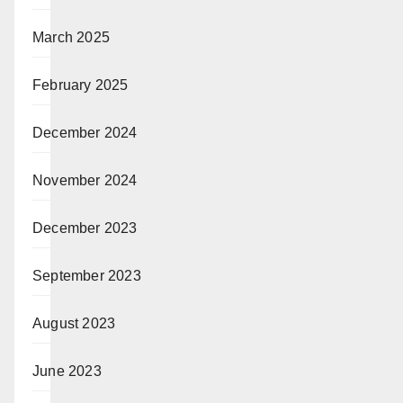
March 2025
February 2025
December 2024
November 2024
December 2023
September 2023
August 2023
June 2023