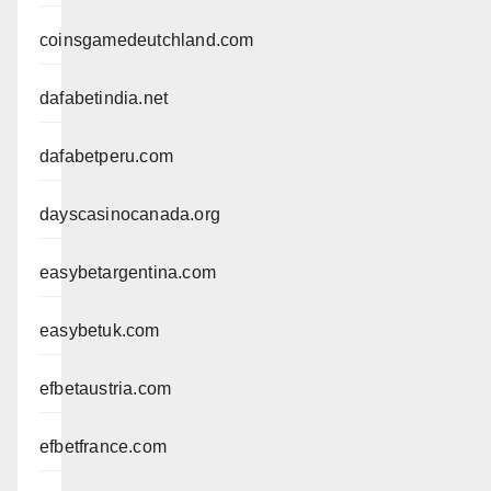
coinsgamedeutchland.com
dafabetindia.net
dafabetperu.com
dayscasinocanada.org
easybetargentina.com
easybetuk.com
efbetaustria.com
efbetfrance.com