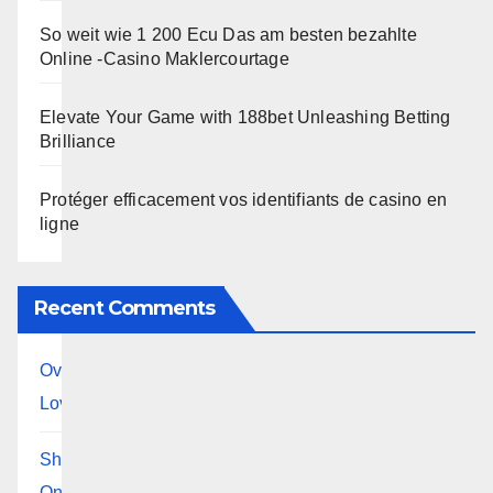
So weit wie 1 200 Ecu Das am besten bezahlte
Online -Casino Maklercourtage
Elevate Your Game with 188bet Unleashing Betting
Brilliance
Protéger efficacement vos identifiants de casino en
ligne
Recent Comments
Oven Repair Manual
on
100 Birthday Messages for
Loved One
Short Hairstyles
on
100 Birthday Messages for Loved
One