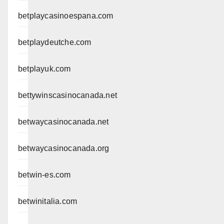
betplaycasinoespana.com
betplaydeutche.com
betplayuk.com
bettywinscasinocanada.net
betwaycasinocanada.net
betwaycasinocanada.org
betwin-es.com
betwinitalia.com