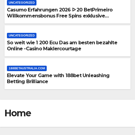
UNCATEGORIZED
Casumo Erfahrungen 2026 ᐅ 20 BetPrimeiro
Willkommensbonus Free Spins exklusive
Einzahlung ᐊ
UNCATEGORIZED
So weit wie 1 200 Ecu Das am besten bezahlte
Online -Casino Maklercourtage
188BETAUSTRALIA.COM
Elevate Your Game with 188bet Unleashing
Betting Brilliance
Home