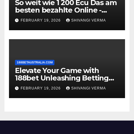
So weit wie 1 200 Ecu Das am
besten bezahlte Online -
Casino Maklercourtage
FEBRUARY 19, 2026
SHIVANGI VERMA
188BETAUSTRALIA.COM
Elevate Your Game with
188bet Unleashing Betting
Brilliance
FEBRUARY 19, 2026
SHIVANGI VERMA