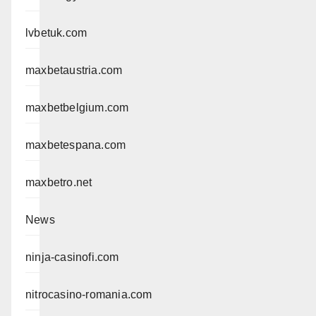
lvbetuk.com
maxbetaustria.com
maxbetbelgium.com
maxbetespana.com
maxbetro.net
News
ninja-casinofi.com
nitrocasino-romania.com