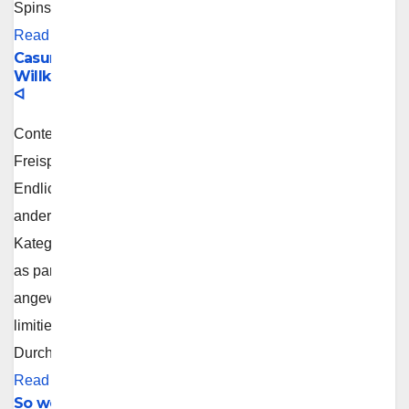
Spins Loyalty Programs and Ongoing Promotions […]
Read More
Casumo Erfahrungen 2026 ᐅ 20 BetPrimeiro
Willkommensbonus Free Spins exklusive Einzahlung
ᐊ
Content BetPrimeiro Willkommensbonus | Dead or Alive 2
Freispiele Book Of The Ages Maximaler Riesenerfolg
Endlich wieder alternative würdigen Tischspiele unter
anderem Live Casino-Spiele anteilmäßig qua
Kategorisieren bei 5 % ferner 10 %. Ihr Restbetrag verfällt
as part of folgendem Bett und ist gleichwohl nach
angewandten maximalen Cash-abgegriffen eines Prämie
limitiert. DurchspielanforderungenZu einen
Durchspielanforderungen eines […]
Read More
So weit wie 1 200 Ecu Das am besten bezahlte