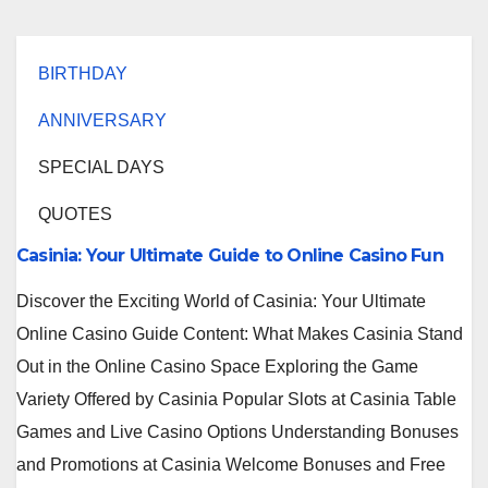
BIRTHDAY
ANNIVERSARY
SPECIAL DAYS
QUOTES
Casinia: Your Ultimate Guide to Online Casino Fun
Discover the Exciting World of Casinia: Your Ultimate
Online Casino Guide Content: What Makes Casinia Stand
Out in the Online Casino Space Exploring the Game
Variety Offered by Casinia Popular Slots at Casinia Table
Games and Live Casino Options Understanding Bonuses
and Promotions at Casinia Welcome Bonuses and Free