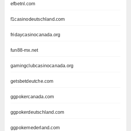
efbetnl.com
f1casinodeutschland.com
fridaycasinocanada.org
fun88-mx.net
gamingclubcasinocanada.org
getsbetdeutche.com
ggpokercanada.com
ggpokerdeutschland.com
ggpokernederland.com