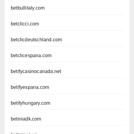
betbullitaly.com
betclicci.com
betclicdeutschland.com
betclicespana.com
betifycasinocanada.net
betifyespana.com
betifyhungary.com
betiniadk.com