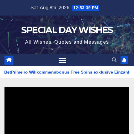
Skip
Sat. Aug 8th, 2026
12:53:40 PM
to
content
SPECIAL DAY WISHES
All Wishes, Quotes and Messages
Willkommensbonus Free Spins exklusive Einzahlung ᐊ
So 