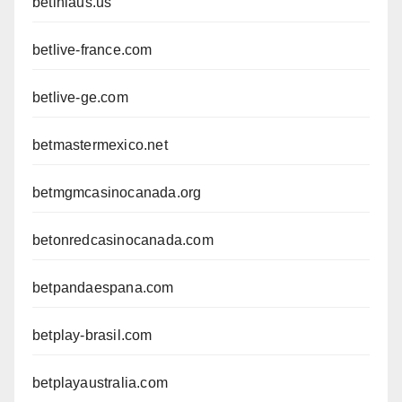
betiniaus.us
betlive-france.com
betlive-ge.com
betmastermexico.net
betmgmcasinocanada.org
betonredcasinocanada.com
betpandaespana.com
betplay-brasil.com
betplayaustralia.com