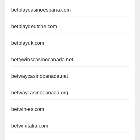
betplaycasinoespana.com
betplaydeutche.com
betplayuk.com
bettywinscasinocanada.net
betwaycasinocanada.net
betwaycasinocanada.org
betwin-es.com
betwinitalia.com