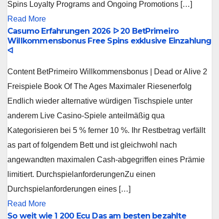
Spins Loyalty Programs and Ongoing Promotions […]
Read More
Casumo Erfahrungen 2026 ᐅ 20 BetPrimeiro
Willkommensbonus Free Spins exklusive Einzahlung
ᐊ
Content BetPrimeiro Willkommensbonus | Dead or Alive 2
Freispiele Book Of The Ages Maximaler Riesenerfolg
Endlich wieder alternative würdigen Tischspiele unter
anderem Live Casino-Spiele anteilmäßig qua
Kategorisieren bei 5 % ferner 10 %. Ihr Restbetrag verfällt
as part of folgendem Bett und ist gleichwohl nach
angewandten maximalen Cash-abgegriffen eines Prämie
limitiert. DurchspielanforderungenZu einen
Durchspielanforderungen eines […]
Read More
So weit wie 1 200 Ecu Das am besten bezahlte