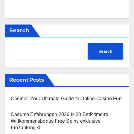
Casinia casino
Search
Search
Recent Posts
Casinia: Your Ultimate Guide to Online Casino Fun
Casumo Erfahrungen 2026 ᐅ 20 BetPrimeiro
Willkommensbonus Free Spins exklusive
Einzahlung ᐊ