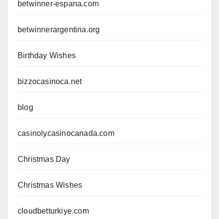
betwinner-espana.com
betwinnerargentina.org
Birthday Wishes
bizzocasinoca.net
blog
casinolycasinocanada.com
Christmas Day
Christmas Wishes
cloudbetturkiye.com