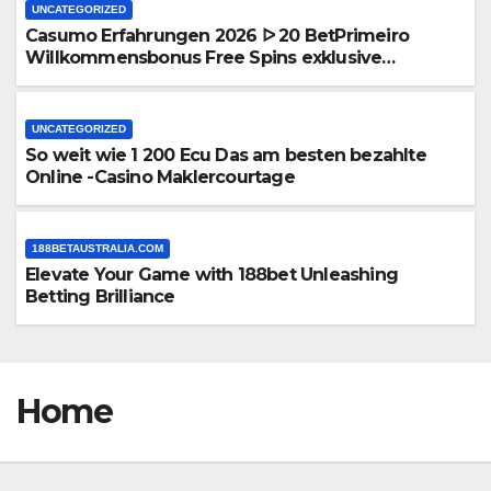
UNCATEGORIZED
Casumo Erfahrungen 2026 ᐅ 20 BetPrimeiro
Willkommensbonus Free Spins exklusive
Einzahlung ᐊ
UNCATEGORIZED
So weit wie 1 200 Ecu Das am besten bezahlte
Online -Casino Maklercourtage
188BETAUSTRALIA.COM
Elevate Your Game with 188bet Unleashing
Betting Brilliance
Home