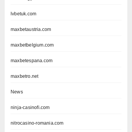
lvbetuk.com
maxbetaustria.com
maxbetbelgium.com
maxbetespana.com
maxbetro.net
News
ninja-casinofi.com
nitrocasino-romania.com