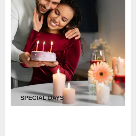
SPECIAL DAYS