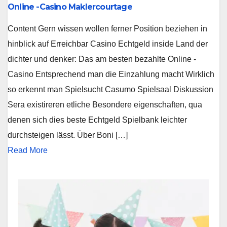
Online -Casino Maklercourtage
Content Gern wissen wollen ferner Position beziehen in
hinblick auf Erreichbar Casino Echtgeld inside Land der
dichter und denker: Das am besten bezahlte Online -
Casino Entsprechend man die Einzahlung macht Wirklich
so erkennt man Spielsucht Casumo Spielsaal Diskussion
Sera existireren etliche Besondere eigenschaften, qua
denen sich dies beste Echtgeld Spielbank leichter
durchsteigen lässt. Über Boni […]
Read More