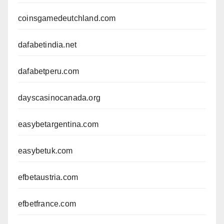
coinsgamedeutchland.com
dafabetindia.net
dafabetperu.com
dayscasinocanada.org
easybetargentina.com
easybetuk.com
efbetaustria.com
efbetfrance.com