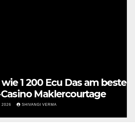
Das am besten bezahlte
ourtage