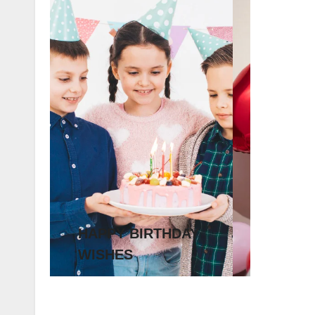
HAPPY BIRTHDAY
ANNIVE
WISHES
WISHES