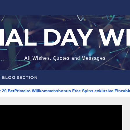
IAL DAY W
All Wishes, Quotes and Messages
BLOG SECTION
meiro Willkommensbonus Free Spins exklusive Einzahlung ᐊ