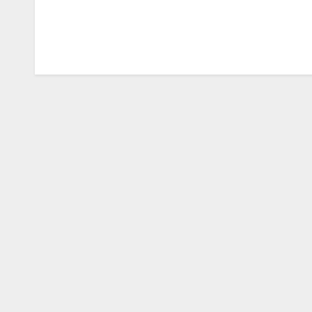
Casinia casino