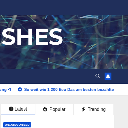
ISHES
So weit wie 1 200 Ecu Das am besten bezahlte Online -Casino 
Latest
Popular
Trending
UNCATEGORIZED