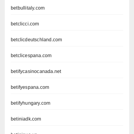
betbullitaly.com
betclicci.com
betclicdeutschland.com
betclicespana.com
betifycasinocanada.net
betifyespana.com
betifyhungary.com
betiniadk.com