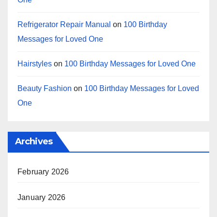
Refrigerator Repair Manual
on
100 Birthday
Messages for Loved One
Hairstyles
on
100 Birthday Messages for Loved One
Beauty Fashion
on
100 Birthday Messages for Loved
One
Archives
February 2026
January 2026