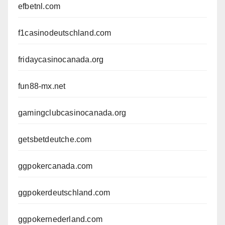
efbetnl.com
f1casinodeutschland.com
fridaycasinocanada.org
fun88-mx.net
gamingclubcasinocanada.org
getsbetdeutche.com
ggpokercanada.com
ggpokerdeutschland.com
ggpokernederland.com