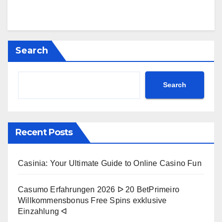
Casinia casino
Search
Search
Recent Posts
Casinia: Your Ultimate Guide to Online Casino Fun
Casumo Erfahrungen 2026 ᐅ 20 BetPrimeiro
Willkommensbonus Free Spins exklusive
Einzahlung ᐊ