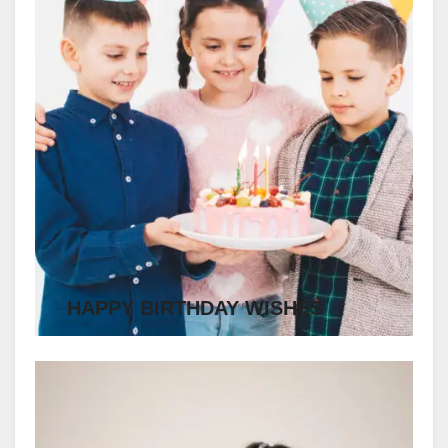
HAPPY BIRTHDAY WISHES