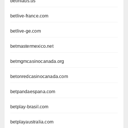
betiniaus.us
betlive-france.com
betlive-ge.com
betmastermexico.net
betmgmcasinocanada.org
betonredcasinocanada.com
betpandaespana.com
betplay-brasil.com
betplayaustralia.com