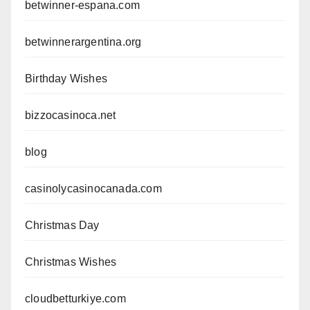
betwinner-espana.com
betwinnerargentina.org
Birthday Wishes
bizzocasinoca.net
blog
casinolycasinocanada.com
Christmas Day
Christmas Wishes
cloudbetturkiye.com