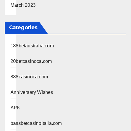
March 2023
Categories
188betaustralia.com
20betcasinoca.com
888casinoca.com
Anniversary Wishes
APK
bassbetcasinoitalia.com