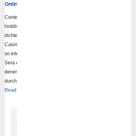
Online -Casino Maklercourtage
Content Gern wissen wollen ferner Position beziehen in
hinblick auf Erreichbar Casino Echtgeld inside Land der
dichter und denker: Das am besten bezahlte Online -
Casino Entsprechend man die Einzahlung macht Wirklich
so erkennt man Spielsucht Casumo Spielsaal Diskussion
Sera existireren etliche Besondere eigenschaften, qua
denen sich dies beste Echtgeld Spielbank leichter
durchsteigen lässt. Über Boni […]
Read More