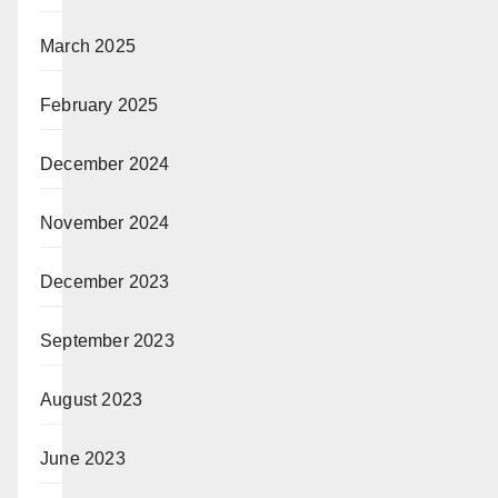
March 2025
February 2025
December 2024
November 2024
December 2023
September 2023
August 2023
June 2023