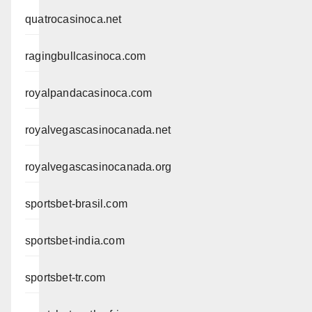
quatrocasinoca.net
ragingbullcasinoca.com
royalpandacasinoca.com
royalvegascasinocanada.net
royalvegascasinocanada.org
sportsbet-brasil.com
sportsbet-india.com
sportsbet-tr.com