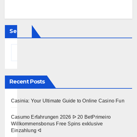
Casinia casino
Search
Search
Recent Posts
Casinia: Your Ultimate Guide to Online Casino Fun
Casumo Erfahrungen 2026 ᐅ 20 BetPrimeiro
Willkommensbonus Free Spins exklusive
Einzahlung ᐊ