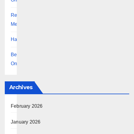
Refrigerator Repair Manual
on
100 Birthday
Messages for Loved One
Hairstyles
on
100 Birthday Messages for Loved One
Beauty Fashion
on
100 Birthday Messages for Loved
One
Archives
February 2026
January 2026