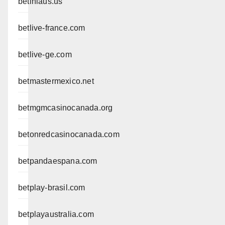
betiniaus.us
betlive-france.com
betlive-ge.com
betmastermexico.net
betmgmcasinocanada.org
betonredcasinocanada.com
betpandaespana.com
betplay-brasil.com
betplayaustralia.com