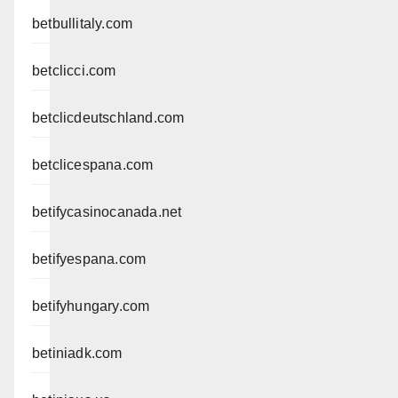
betbullitaly.com
betclicci.com
betclicdeutschland.com
betclicespana.com
betifycasinocanada.net
betifyespana.com
betifyhungary.com
betiniadk.com