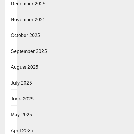
December 2025
November 2025
October 2025
September 2025
August 2025
July 2025
June 2025
May 2025
April 2025