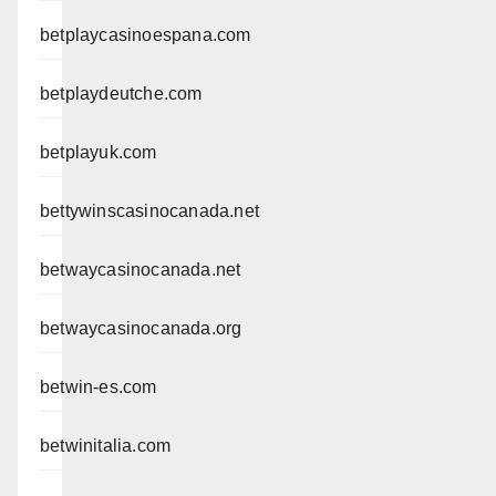
betplaycasinoespana.com
betplaydeutche.com
betplayuk.com
bettywinscasinocanada.net
betwaycasinocanada.net
betwaycasinocanada.org
betwin-es.com
betwinitalia.com