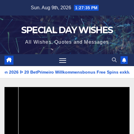
Skip
Sun. Aug 9th, 2026
1:27:36 PM
to
content
SPECIAL DAY WISHES
All Wishes, Quotes and Messages
20 BetPrimeiro Willkommensbonus Free Spins exklusive Einzahl