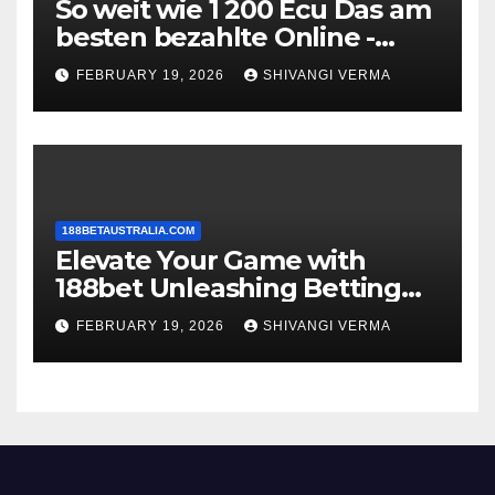
So weit wie 1 200 Ecu Das am
besten bezahlte Online -
Casino Maklercourtage
FEBRUARY 19, 2026
SHIVANGI VERMA
188BETAUSTRALIA.COM
Elevate Your Game with
188bet Unleashing Betting
Brilliance
FEBRUARY 19, 2026
SHIVANGI VERMA