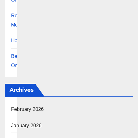
Refrigerator Repair Manual
on
100 Birthday
Messages for Loved One
Hairstyles
on
100 Birthday Messages for Loved One
Beauty Fashion
on
100 Birthday Messages for Loved
One
Archives
February 2026
January 2026