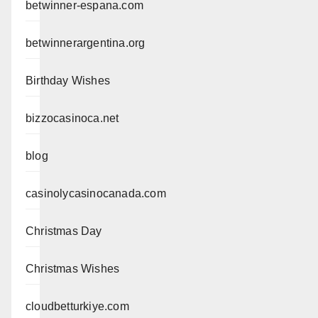
betwinner-espana.com
betwinnerargentina.org
Birthday Wishes
bizzocasinoca.net
blog
casinolycasinocanada.com
Christmas Day
Christmas Wishes
cloudbetturkiye.com