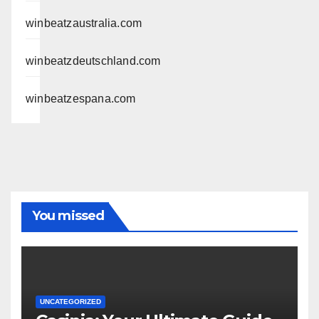
winbeatzaustralia.com
winbeatzdeutschland.com
winbeatzespana.com
You missed
UNCATEGORIZED