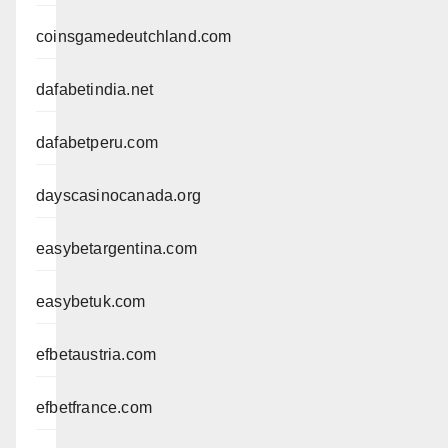
coinsgamedeutchland.com
dafabetindia.net
dafabetperu.com
dayscasinocanada.org
easybetargentina.com
easybetuk.com
efbetaustria.com
efbetfrance.com