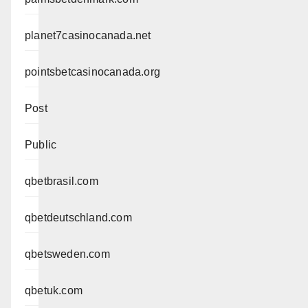
planet7casinocanada.net
pointsbetcasinocanada.org
Post
Public
qbetbrasil.com
qbetdeutschland.com
qbetsweden.com
qbetuk.com