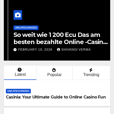
UNCATEGORIZED
So weit wie 1 200 Ecu Das am
besten bezahlte Online -Casino
Maklercourtage
FEBRUARY 19, 2026
SHIVANGI VERMA
Latest
Popular
Trending
UNCATEGORIZED
Casinia: Your Ultimate Guide to Online Casino Fun