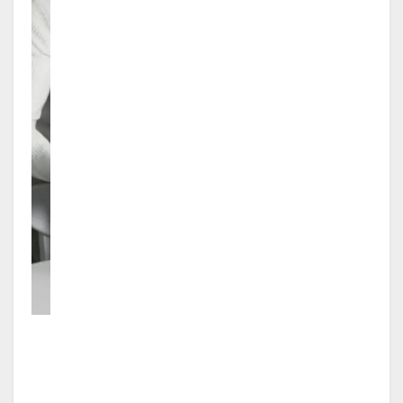
SPECIAL DAYS