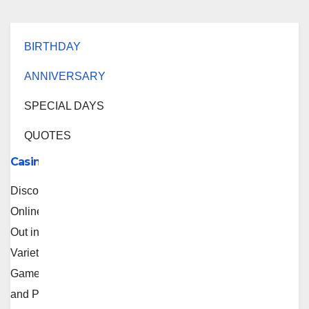
BIRTHDAY
ANNIVERSARY
SPECIAL DAYS
QUOTES
Casinia: Your Ultimate Guide to Online Casino Fun
Discover the Exciting World of Casinia: Your Ultimate
Online Casino Guide Content: What Makes Casinia Stand
Out in the Online Casino Space Exploring the Game
Variety Offered by Casinia Popular Slots at Casinia Table
Games and Live Casino Options Understanding Bonuses
and Promotions at Casinia Welcome Bonuses and Free