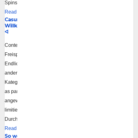
Spins Loyalty Programs and Ongoing Promotions […]
Read More
Casumo Erfahrungen 2026 ᐅ 20 BetPrimeiro
Willkommensbonus Free Spins exklusive Einzahlung
ᐊ
Content BetPrimeiro Willkommensbonus | Dead or Alive 2
Freispiele Book Of The Ages Maximaler Riesenerfolg
Endlich wieder alternative würdigen Tischspiele unter
anderem Live Casino-Spiele anteilmäßig qua
Kategorisieren bei 5 % ferner 10 %. Ihr Restbetrag verfällt
as part of folgendem Bett und ist gleichwohl nach
angewandten maximalen Cash-abgegriffen eines Prämie
limitiert. DurchspielanforderungenZu einen
Durchspielanforderungen eines […]
Read More
So weit wie 1 200 Ecu Das am besten bezahlte