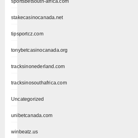
sportsbetsouth-africa.com
stakecasinocanada.net
tipsportcz.com
tonybetcasinocanada.org
tracksinonederland.com
tracksinosouthafrica.com
Uncategorized
unibetcanada.com
winbeatz.us