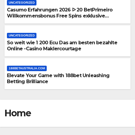
UNCATEGORIZED
Casumo Erfahrungen 2026 ᐅ 20 BetPrimeiro
Willkommensbonus Free Spins exklusive
Einzahlung ᐊ
UNCATEGORIZED
So weit wie 1 200 Ecu Das am besten bezahlte
Online -Casino Maklercourtage
188BETAUSTRALIA.COM
Elevate Your Game with 188bet Unleashing
Betting Brilliance
Home