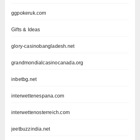
ggpokeruk.com
Gifts & Ideas
glory-casinobangladesh.net
grandmondialcasinocanada.org
inbetbg.net
interwettenespana.com
interwettenosterreich.com
jeetbuzzindia.net