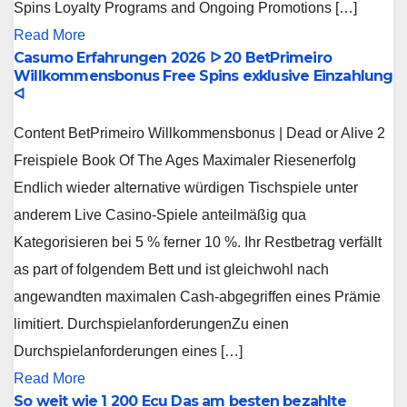
Spins Loyalty Programs and Ongoing Promotions […]
Read More
Casumo Erfahrungen 2026 ᐅ 20 BetPrimeiro
Willkommensbonus Free Spins exklusive Einzahlung
ᐊ
Content BetPrimeiro Willkommensbonus | Dead or Alive 2
Freispiele Book Of The Ages Maximaler Riesenerfolg
Endlich wieder alternative würdigen Tischspiele unter
anderem Live Casino-Spiele anteilmäßig qua
Kategorisieren bei 5 % ferner 10 %. Ihr Restbetrag verfällt
as part of folgendem Bett und ist gleichwohl nach
angewandten maximalen Cash-abgegriffen eines Prämie
limitiert. DurchspielanforderungenZu einen
Durchspielanforderungen eines […]
Read More
So weit wie 1 200 Ecu Das am besten bezahlte