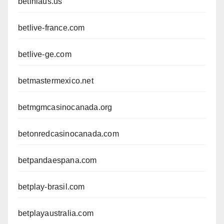
betiniaus.us
betlive-france.com
betlive-ge.com
betmastermexico.net
betmgmcasinocanada.org
betonredcasinocanada.com
betpandaespana.com
betplay-brasil.com
betplayaustralia.com