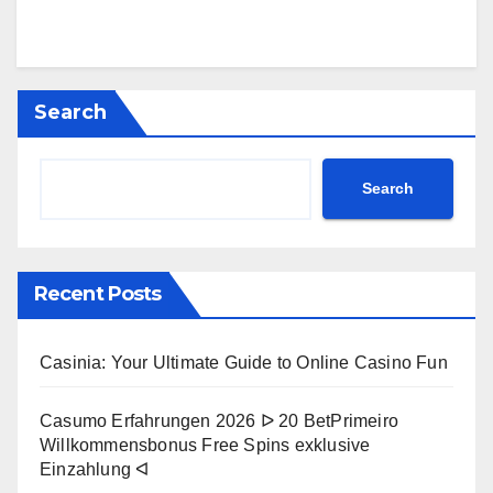
Casinia casino
Search
Search
Recent Posts
Casinia: Your Ultimate Guide to Online Casino Fun
Casumo Erfahrungen 2026 ᐅ 20 BetPrimeiro
Willkommensbonus Free Spins exklusive
Einzahlung ᐊ