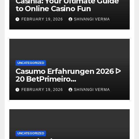
Casinia: Your Ultimate Guide
to Online Casino Fun
FEBRUARY 19, 2026
SHIVANGI VERMA
UNCATEGORIZED
Casumo Erfahrungen 2026 ᐅ
20 BetPrimeiro
Willkommensbonus Free
FEBRUARY 19, 2026
SHIVANGI VERMA
Spins exklusive Einzahlung ᐊ
UNCATEGORIZED