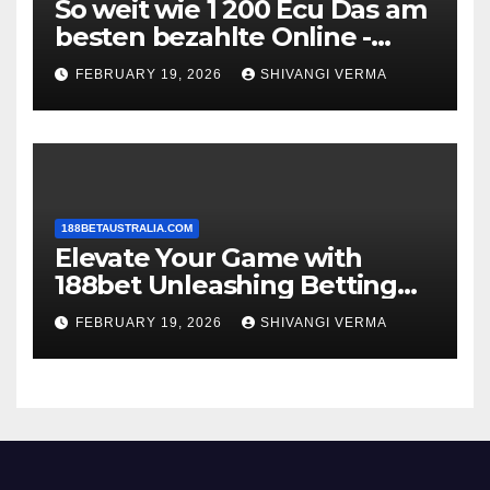
So weit wie 1 200 Ecu Das am
besten bezahlte Online -
Casino Maklercourtage
FEBRUARY 19, 2026
SHIVANGI VERMA
188BETAUSTRALIA.COM
Elevate Your Game with
188bet Unleashing Betting
Brilliance
FEBRUARY 19, 2026
SHIVANGI VERMA