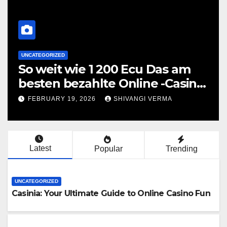
UNCATEGORIZED
So weit wie 1 200 Ecu Das am
besten bezahlte Online -Casino
Maklercourtage
FEBRUARY 19, 2026
SHIVANGI VERMA
Latest
Popular
Trending
UNCATEGORIZED
Casinia: Your Ultimate Guide to Online Casino Fun