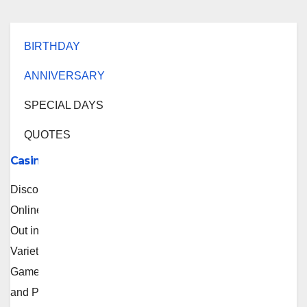
BIRTHDAY
ANNIVERSARY
SPECIAL DAYS
QUOTES
Casinia: Your Ultimate Guide to Online Casino Fun
Discover the Exciting World of Casinia: Your Ultimate
Online Casino Guide Content: What Makes Casinia Stand
Out in the Online Casino Space Exploring the Game
Variety Offered by Casinia Popular Slots at Casinia Table
Games and Live Casino Options Understanding Bonuses
and Promotions at Casinia Welcome Bonuses and Free