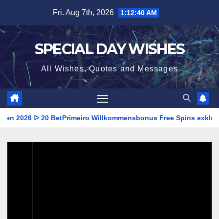
Skip
Fri. Aug 7th, 2026
1:12:41 AM
to
content
SPECIAL DAY WISHES
All Wishes, Quotes and Messages
20 BetPrimeiro Willkommensbonus Free Spins exklusive Einzahl