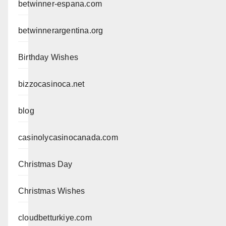
betwinner-espana.com
betwinnerargentina.org
Birthday Wishes
bizzocasinoca.net
blog
casinolycasinocanada.com
Christmas Day
Christmas Wishes
cloudbetturkiye.com