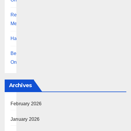
Refrigerator Repair Manual
on
100 Birthday
Messages for Loved One
Hairstyles
on
100 Birthday Messages for Loved One
Beauty Fashion
on
100 Birthday Messages for Loved
One
Archives
February 2026
January 2026