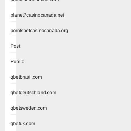
planet7casinocanada.net
pointsbetcasinocanada.org
Post
Public
qbetbrasil.com
qbetdeutschland.com
qbetsweden.com
qbetuk.com