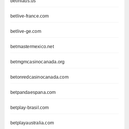
betiniaus.us
betlive-france.com
betlive-ge.com
betmastermexico.net
betmgmcasinocanada.org
betonredcasinocanada.com
betpandaespana.com
betplay-brasil.com
betplayaustralia.com