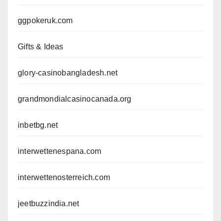
ggpokeruk.com
Gifts & Ideas
glory-casinobangladesh.net
grandmondialcasinocanada.org
inbetbg.net
interwettenespana.com
interwettenosterreich.com
jeetbuzzindia.net