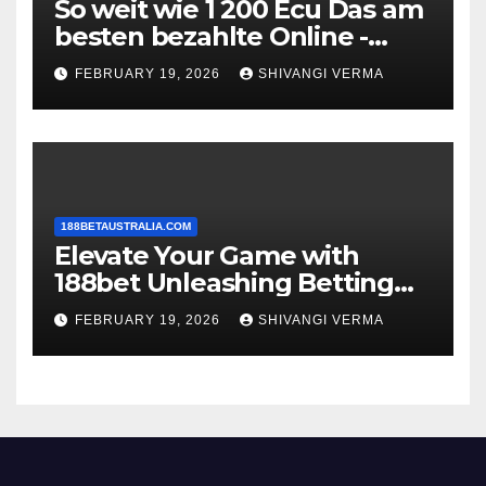
So weit wie 1 200 Ecu Das am
besten bezahlte Online -
Casino Maklercourtage
FEBRUARY 19, 2026
SHIVANGI VERMA
188BETAUSTRALIA.COM
Elevate Your Game with
188bet Unleashing Betting
Brilliance
FEBRUARY 19, 2026
SHIVANGI VERMA