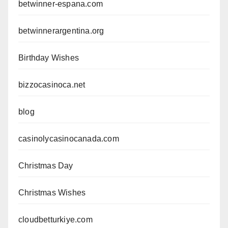
betwinner-espana.com
betwinnerargentina.org
Birthday Wishes
bizzocasinoca.net
blog
casinolycasinocanada.com
Christmas Day
Christmas Wishes
cloudbetturkiye.com