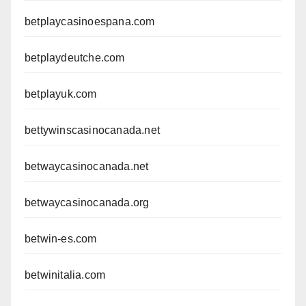
betplaycasinoespana.com
betplaydeutche.com
betplayuk.com
bettywinscasinocanada.net
betwaycasinocanada.net
betwaycasinocanada.org
betwin-es.com
betwinitalia.com