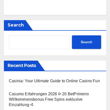
Casinia casino
Search
Search
Recent Posts
Casinia: Your Ultimate Guide to Online Casino Fun
Casumo Erfahrungen 2026 ᐅ 20 BetPrimeiro
Willkommensbonus Free Spins exklusive
Einzahlung ᐊ