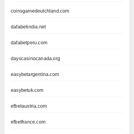
coinsgamedeutchland.com
dafabetindia.net
dafabetperu.com
dayscasinocanada.org
easybetargentina.com
easybetuk.com
efbetaustria.com
efbetfrance.com