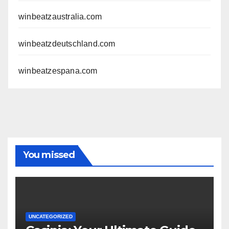
winbeatzaustralia.com
winbeatzdeutschland.com
winbeatzespana.com
You missed
UNCATEGORIZED