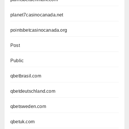
planet7casinocanada.net
pointsbetcasinocanada.org
Post
Public
qbetbrasil.com
qbetdeutschland.com
qbetsweden.com
qbetuk.com