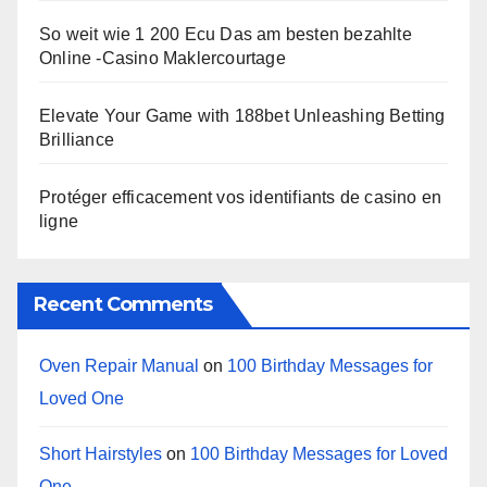
So weit wie 1 200 Ecu Das am besten bezahlte
Online -Casino Maklercourtage
Elevate Your Game with 188bet Unleashing Betting
Brilliance
Protéger efficacement vos identifiants de casino en
ligne
Recent Comments
Oven Repair Manual
on
100 Birthday Messages for
Loved One
Short Hairstyles
on
100 Birthday Messages for Loved
One