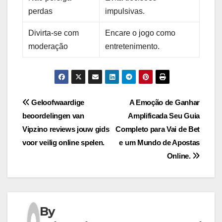
perdas
impulsivas.
Divirta-se com
Encare o jogo como
moderação
entretenimento.
Post
Geloofwaardige
A Emoção de Ganhar
beoordelingen van
Amplificada Seu Guia
navigation
Vipzino reviews jouw gids
Completo para Vai de Bet
voor veilig online spelen.
e um Mundo de Apostas
Online.
By