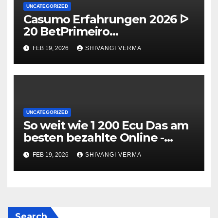
UNCATEGORIZED
Casumo Erfahrungen 2026 ᐅ
20 BetPrimeiro
Willkommensbonus Free
FEB 19, 2026
SHIVANGI VERMA
Spins exklusive Einzahlung ᐊ
UNCATEGORIZED
So weit wie 1 200 Ecu Das am
besten bezahlte Online -
Casino Maklercourtage
FEB 19, 2026
SHIVANGI VERMA
Search