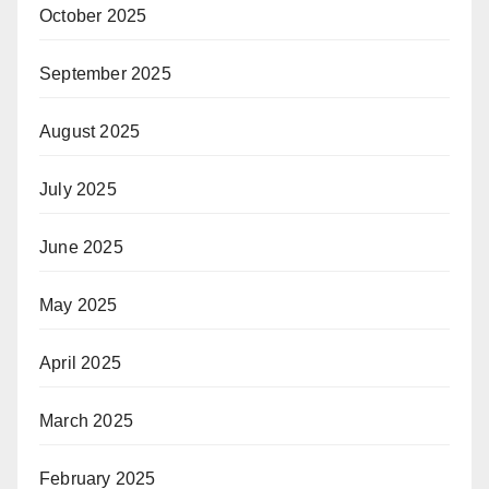
October 2025
September 2025
August 2025
July 2025
June 2025
May 2025
April 2025
March 2025
February 2025