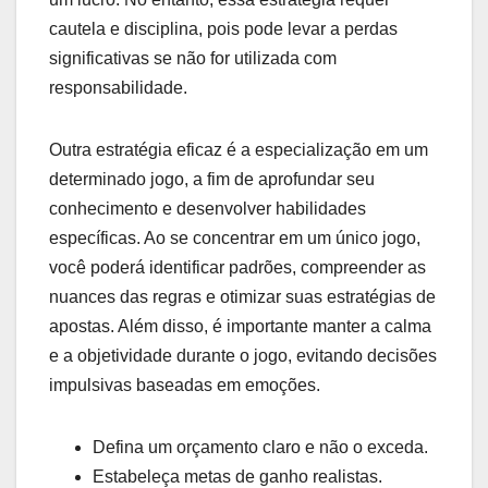
cautela e disciplina, pois pode levar a perdas
significativas se não for utilizada com
responsabilidade.
Outra estratégia eficaz é a especialização em um
determinado jogo, a fim de aprofundar seu
conhecimento e desenvolver habilidades
específicas. Ao se concentrar em um único jogo,
você poderá identificar padrões, compreender as
nuances das regras e otimizar suas estratégias de
apostas. Além disso, é importante manter a calma
e a objetividade durante o jogo, evitando decisões
impulsivas baseadas em emoções.
Defina um orçamento claro e não o exceda.
Estabeleça metas de ganho realistas.