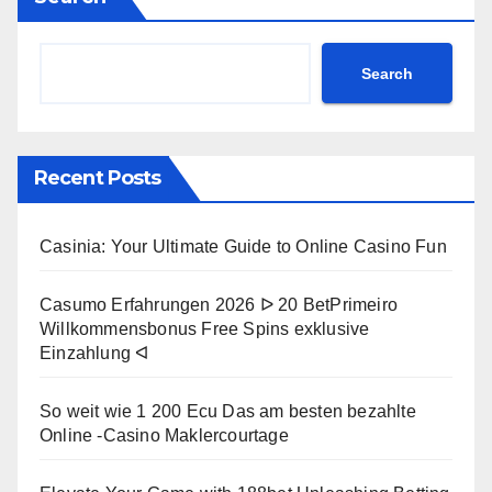
Search
Recent Posts
Casinia: Your Ultimate Guide to Online Casino Fun
Casumo Erfahrungen 2026 ᐅ 20 BetPrimeiro
Willkommensbonus Free Spins exklusive
Einzahlung ᐊ
So weit wie 1 200 Ecu Das am besten bezahlte
Online -Casino Maklercourtage