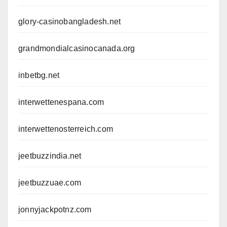
glory-casinobangladesh.net
grandmondialcasinocanada.org
inbetbg.net
interwettenespana.com
interwettenosterreich.com
jeetbuzzindia.net
jeetbuzzuae.com
jonnyjackpotnz.com