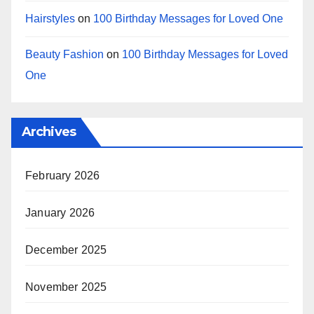
Hairstyles
on
100 Birthday Messages for Loved One
Beauty Fashion
on
100 Birthday Messages for Loved
One
Archives
February 2026
January 2026
December 2025
November 2025