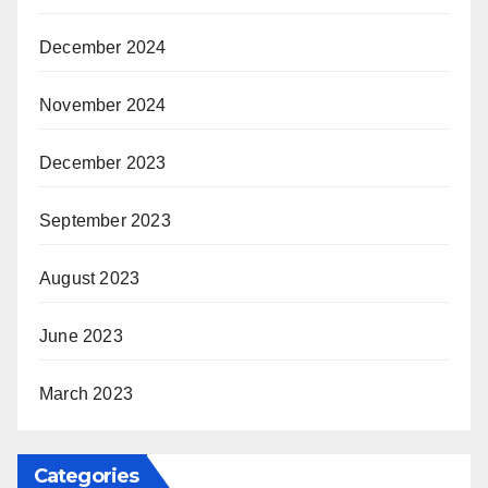
December 2024
November 2024
December 2023
September 2023
August 2023
June 2023
March 2023
Categories