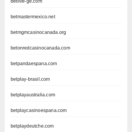
betlive-ge.com
betmastermexico.net
betmgmcasinocanada.org
betonredcasinocanada.com
betpandaespana.com
betplay-brasil.com
betplayaustralia.com
betplaycasinoespana.com
betplaydeutche.com