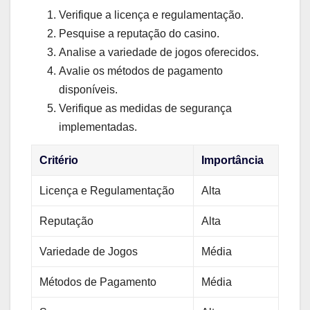
Verifique a licença e regulamentação.
Pesquise a reputação do casino.
Analise a variedade de jogos oferecidos.
Avalie os métodos de pagamento
disponíveis.
Verifique as medidas de segurança
implementadas.
Critério
Importância
Licença e Regulamentação
Alta
Reputação
Alta
Variedade de Jogos
Média
Métodos de Pagamento
Média