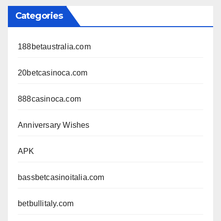
Categories
188betaustralia.com
20betcasinoca.com
888casinoca.com
Anniversary Wishes
APK
bassbetcasinoitalia.com
betbullitaly.com