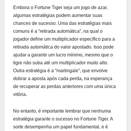
Embora o Fortune Tiger seja um jogo de azar,
algumas estratégias podem aumentar suas
chances de sucesso. Uma das estratégias mais
comuns é a “retirada automática”, na qual o
jogador define um multiplicador específico para a
retirada automática do valor apostado. Isso pode
ajudar a garantir um lucro mínimo, mesmo que o
tigre não suba até um multiplicador muito alto.
Outra estratégia é a “martingale”, que envolve
dobrar a aposta após cada perda, na esperança
de recuperar as perdas anteriores com uma única
vitória.
No entanto, é importante lembrar que nenhuma
estratégia garante o sucesso no Fortune Tiger. A
sorte desempenha um papel fundamental, e é