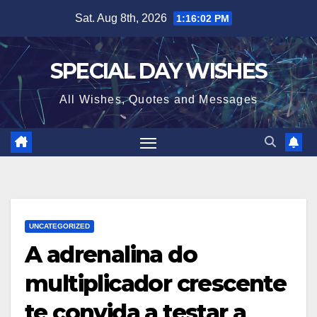
Skip
Sat. Aug 8th, 2026
1:16:03 PM
to
content
SPECIAL DAY WISHES
All Wishes, Quotes and Messages
UNCATEGORIZED
A adrenalina do
multiplicador crescente
te convida a testar a