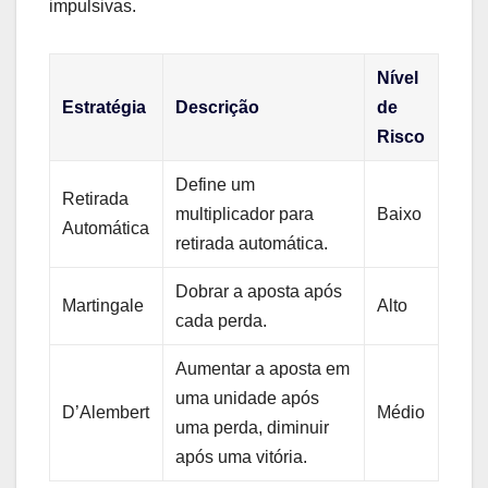
impulsivas.
Nível
Estratégia
Descrição
de
Risco
Define um
Retirada
multiplicador para
Baixo
Automática
retirada automática.
Dobrar a aposta após
Martingale
Alto
cada perda.
Aumentar a aposta em
uma unidade após
D’Alembert
Médio
uma perda, diminuir
após uma vitória.