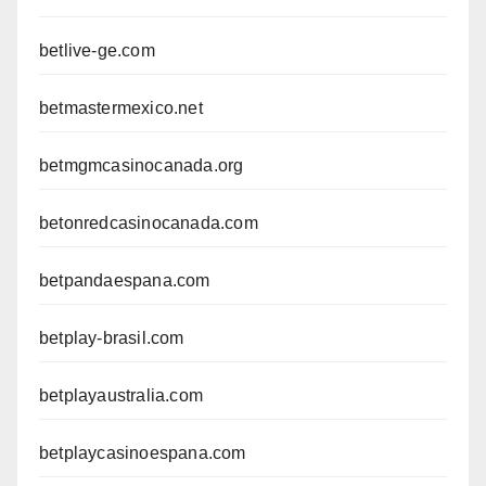
betlive-ge.com
betmastermexico.net
betmgmcasinocanada.org
betonredcasinocanada.com
betpandaespana.com
betplay-brasil.com
betplayaustralia.com
betplaycasinoespana.com