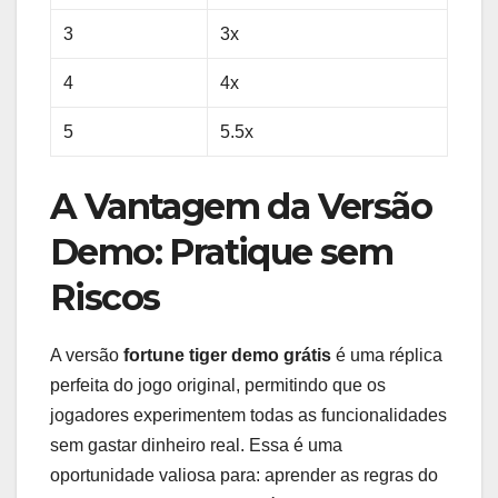
3
3x
4
4x
5
5.5x
A Vantagem da Versão
Demo: Pratique sem
Riscos
A versão
fortune tiger demo grátis
é uma réplica
perfeita do jogo original, permitindo que os
jogadores experimentem todas as funcionalidades
sem gastar dinheiro real. Essa é uma
oportunidade valiosa para: aprender as regras do