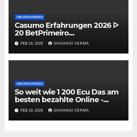
UNCATEGORIZED
Casumo Erfahrungen 2026 ᐅ
20 BetPrimeiro
Willkommensbonus Free
FEB 19, 2026
SHIVANGI VERMA
Spins exklusive Einzahlung ᐊ
UNCATEGORIZED
So weit wie 1 200 Ecu Das am
besten bezahlte Online -
Casino Maklercourtage
FEB 19, 2026
SHIVANGI VERMA