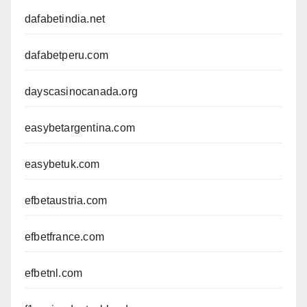
dafabetindia.net
dafabetperu.com
dayscasinocanada.org
easybetargentina.com
easybetuk.com
efbetaustria.com
efbetfrance.com
efbetnl.com