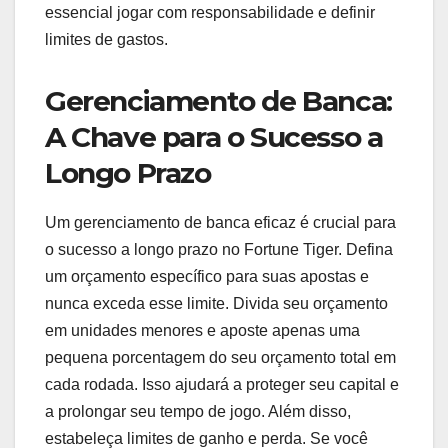
essencial jogar com responsabilidade e definir
limites de gastos.
Gerenciamento de Banca:
A Chave para o Sucesso a
Longo Prazo
Um gerenciamento de banca eficaz é crucial para
o sucesso a longo prazo no Fortune Tiger. Defina
um orçamento específico para suas apostas e
nunca exceda esse limite. Divida seu orçamento
em unidades menores e aposte apenas uma
pequena porcentagem do seu orçamento total em
cada rodada. Isso ajudará a proteger seu capital e
a prolongar seu tempo de jogo. Além disso,
estabeleça limites de ganho e perda. Se você