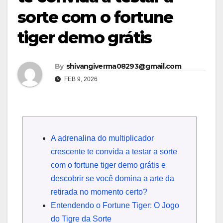
sorte com o fortune
tiger demo grátis
By
shivangiverma08293@gmail.com
FEB 9, 2026
A adrenalina do multiplicador
crescente te convida a testar a sorte
com o fortune tiger demo grátis e
descobrir se você domina a arte da
retirada no momento certo?
Entendendo o Fortune Tiger: O Jogo
do Tigre da Sorte