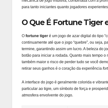
mecânica de jogo intuitiva, combinada com a prom
para tanto iniciantes quanto jogadores experientes
O Que É Fortune Tiger
O
fortune tiger
é um jogo de azar digital do tipo “
continuamente até que o jogo “quebre”, ou seja, pa
termine, garantindo assim um lucro. A beleza do jo
botão para iniciar a rodada. Quanto mais tempo o 
também maior o risco de perder tudo se você demor
retirar seus ganhos é o coração da experiência
for
A interface do jogo é geralmente colorida e vibran
particular ao tigre, um símbolo de força e prosperi
atmosfera envolvente do jogo.