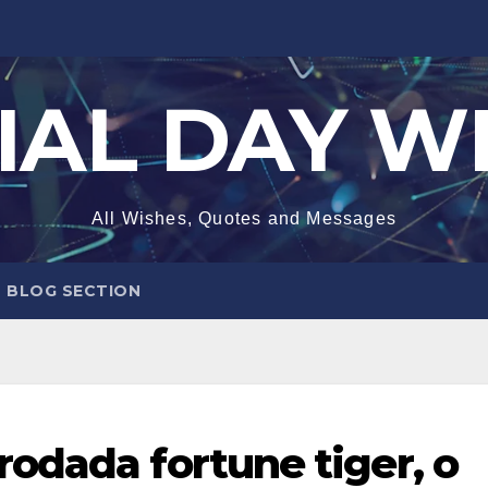
IAL DAY W
All Wishes, Quotes and Messages
BLOG SECTION
odada fortune tiger, o