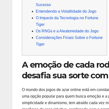
Sucesso
Entendendo a Volatilidade do Jogo
O Impacto da Tecnologia no Fortune
Tiger
Os RNGs e a Aleatoriedade do Jogo
Considerações Finais Sobre o Fortune
Tiger
A emoção de cada roda
desafia sua sorte com 
O mundo dos jogos de azar online está em constan
uma opção popular para quem busca emoção e a po
simplicidade e dinamismo, tem atraído cada vez 