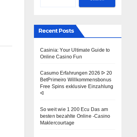
Recent Posts
Casinia: Your Ultimate Guide to
Online Casino Fun
Casumo Erfahrungen 2026 ᐅ 20
BetPrimeiro Willkommensbonus
Free Spins exklusive Einzahlung
ᐊ
So weit wie 1 200 Ecu Das am
besten bezahlte Online -Casino
Maklercourtage