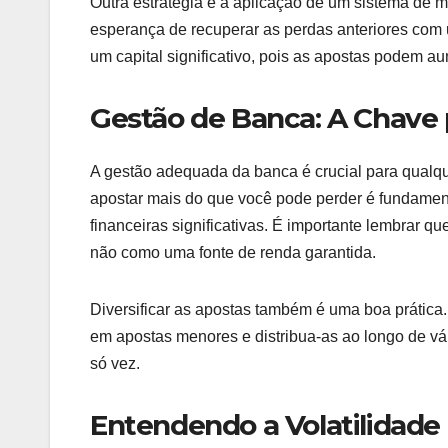
Outra estratégia é a aplicação de um sistema de 
esperança de recuperar as perdas anteriores com u
um capital significativo, pois as apostas podem a
Gestão de Banca: A Chave 
A gestão adequada da banca é crucial para qualq
apostar mais do que você pode perder é fundament
financeiras significativas. É importante lembrar 
não como uma fonte de renda garantida.
Diversificar as apostas também é uma boa prática
em apostas menores e distribua-as ao longo de vár
só vez.
Entendendo a Volatilidade