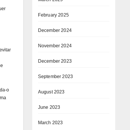
uer
February 2025
December 2024
November 2024
evitar
December 2023
 e
September 2023
ida-o
August 2023
uma
June 2023
March 2023