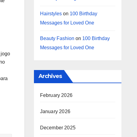
nte
Hairstyles
on
100 Birthday
Messages for Loved One
Beauty Fashion
on
100 Birthday
Messages for Loved One
 jogo
 no
Archives
para
February 2026
January 2026
December 2025