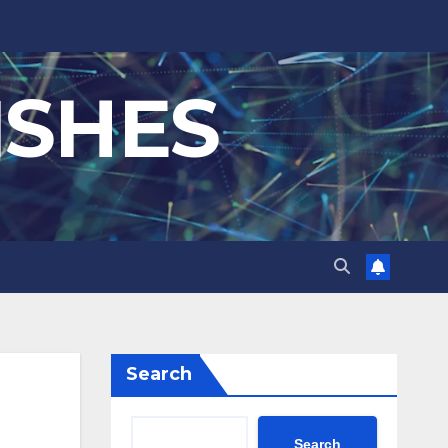
ISHES
Search
Search