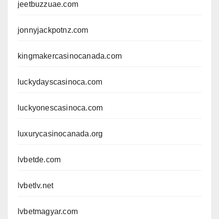
jeetbuzzuae.com
jonnyjackpotnz.com
kingmakercasinocanada.com
luckydayscasinoca.com
luckyonescasinoca.com
luxurycasinocanada.org
lvbetde.com
lvbetlv.net
lvbetmagyar.com