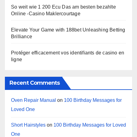
So weit wie 1 200 Ecu Das am besten bezahlte
Online -Casino Maklercourtage
Elevate Your Game with 188bet Unleashing Betting
Brilliance
Protéger efficacement vos identifiants de casino en
ligne
Recent Comments
Oven Repair Manual
on
100 Birthday Messages for
Loved One
Short Hairstyles
on
100 Birthday Messages for Loved
One