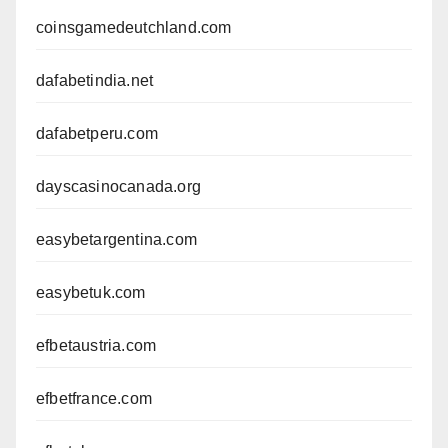
coinsgamedeutchland.com
dafabetindia.net
dafabetperu.com
dayscasinocanada.org
easybetargentina.com
easybetuk.com
efbetaustria.com
efbetfrance.com