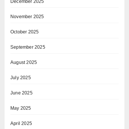
December 2025
November 2025
October 2025
September 2025
August 2025
July 2025
June 2025
May 2025
April 2025