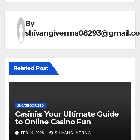
By
shivangiverma08293@gmail.c
Related Post
UNCATEGORIZED
Casinia: Your Ultimate Guide
to Online Casino Fun
FEB 19, 2026
SHIVANGI VERMA