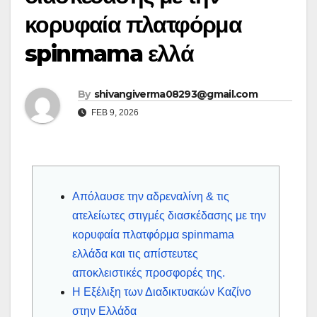
κορυφαία πλατφόρμα
spinmama ελλά
By
shivangiverma08293@gmail.com
FEB 9, 2026
Απόλαυσε την αδρεναλίνη & τις
ατελείωτες στιγμές διασκέδασης με την
κορυφαία πλατφόρμα spinmama
ελλάδα και τις απίστευτες
αποκλειστικές προσφορές της.
Η Εξέλιξη των Διαδικτυακών Καζίνο
στην Ελλάδα