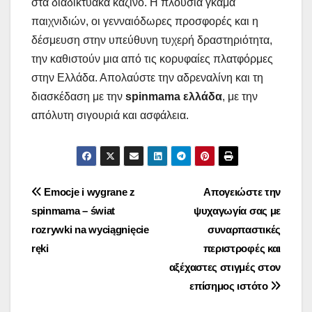
στα διαδικτυακά καζίνο. Η πλούσια γκάμα
παιχνιδιών, οι γενναιόδωρες προσφορές και η
δέσμευση στην υπεύθυνη τυχερή δραστηριότητα,
την καθιστούν μια από τις κορυφαίες πλατφόρμες
στην Ελλάδα. Απολαύστε την αδρεναλίνη και τη
διασκέδαση με την
spinmama ελλάδα
, με την
απόλυτη σιγουριά και ασφάλεια.
Post
Emocje i wygrane z
Απογειώστε την
spinmama – świat
ψυχαγωγία σας με
navigation
rozrywki na wyciągnięcie
συναρπαστικές
ręki
περιστροφές και
αξέχαστες στιγμές στον
επίσημος ιστότο