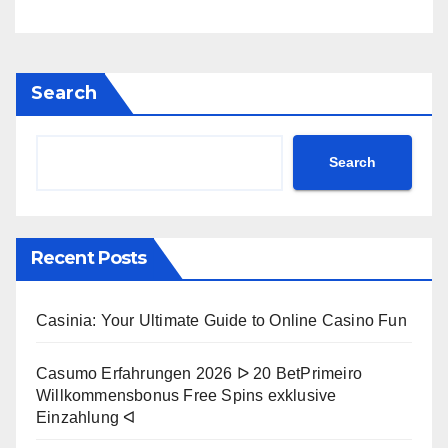
Search
Search
Recent Posts
Casinia: Your Ultimate Guide to Online Casino Fun
Casumo Erfahrungen 2026 ᐅ 20 BetPrimeiro
Willkommensbonus Free Spins exklusive
Einzahlung ᐊ