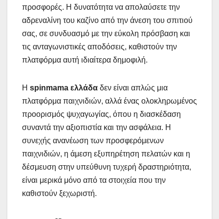
προσφορές. Η δυνατότητα να απολαύσετε την
αδρεναλίνη του καζίνο από την άνεση του σπιτιού
σας, σε συνδυασμό με την εύκολη πρόσβαση και
τις ανταγωνιστικές αποδόσεις, καθιστούν την
πλατφόρμα αυτή ιδιαίτερα δημοφιλή.
Η
spinmama ελλάδα
δεν είναι απλώς μια
πλατφόρμα παιχνιδιών, αλλά ένας ολοκληρωμένος
προορισμός ψυχαγωγίας, όπου η διασκέδαση
συναντά την αξιοπιστία και την ασφάλεια. Η
συνεχής ανανέωση των προσφερόμενων
παιχνιδιών, η άμεση εξυπηρέτηση πελατών και η
δέσμευση στην υπεύθυνη τυχερή δραστηριότητα,
είναι μερικά μόνο από τα στοιχεία που την
καθιστούν ξεχωριστή.