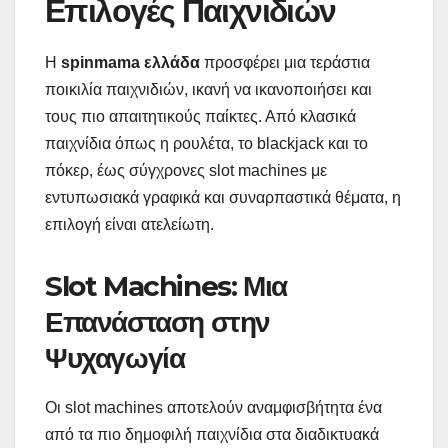
Επιλογές Παιχνιδιών
Η
spinmama ελλάδα
προσφέρει μια τεράστια
ποικιλία παιχνιδιών, ικανή να ικανοποιήσει και
τους πιο απαιτητικούς παίκτες. Από κλασικά
παιχνίδια όπως η ρουλέτα, το blackjack και το
πόκερ, έως σύγχρονες slot machines με
εντυπωσιακά γραφικά και συναρπαστικά θέματα, η
επιλογή είναι ατελείωτη.
Slot Machines: Μια
Επανάσταση στην
Ψυχαγωγία
Οι slot machines αποτελούν αναμφισβήτητα ένα
από τα πιο δημοφιλή παιχνίδια στα διαδικτυακά