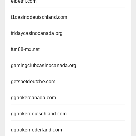
efbetnl.com
f1casinodeutschland.com
fridaycasinocanada.org
fun88-mx.net
gamingclubcasinocanada.org
getsbetdeutche.com
ggpokercanada.com
ggpokerdeutschland.com
ggpokernederland.com