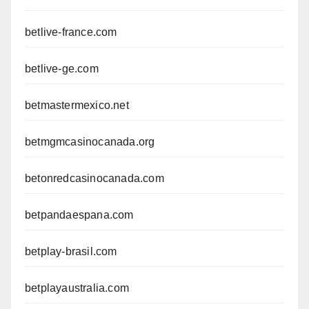
betlive-france.com
betlive-ge.com
betmastermexico.net
betmgmcasinocanada.org
betonredcasinocanada.com
betpandaespana.com
betplay-brasil.com
betplayaustralia.com