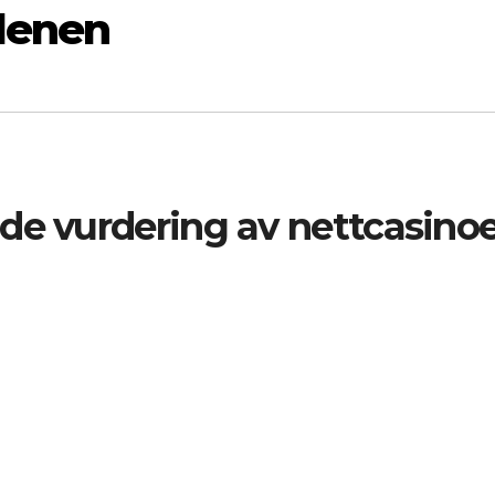
rdenen
de vurdering av nettcasino