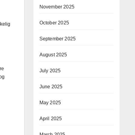
November 2025
October 2025
rkelig
September 2025
August 2025
re
July 2025
 og
June 2025
May 2025
April 2025
March 2025