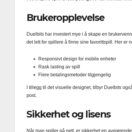
Brukeropplevelse
Duelbits har investert mye i å skape en brukervennl
det lett for spillere å finne sine favorittspill. Her
Responsivt design for mobile enheter
Rask lasting av spill
Flere betalingsmetoder tilgjengelig
I tillegg til det visuelle designet, tilbyr Duelbits o
post.
Sikkerhet og lisens
Når man spiller på nett, er sikkerhet en avgjørende