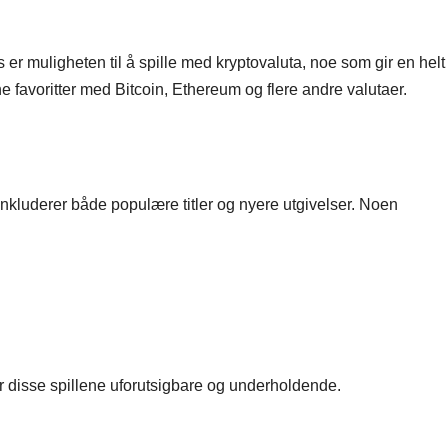
er muligheten til å spille med kryptovaluta, noe som gir en helt
ne favoritter med Bitcoin, Ethereum og flere andre valutaer.
nkluderer både populære titler og nyere utgivelser. Noen
disse spillene uforutsigbare og underholdende.