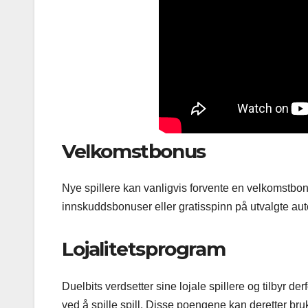
Velkomstbonus
Nye spillere kan vanligvis forvente en velkomstbonu
innskuddsbonuser eller gratisspinn på utvalgte aut
Lojalitetsprogram
Duelbits verdsetter sine lojale spillere og tilbyr d
ved å spille spill. Disse poengene kan deretter bruk