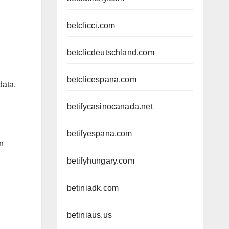
betclicci.com
betclicdeutschland.com
betclicespana.com
data.
betifycasinocanada.net
betifyespana.com
en
betifyhungary.com
betiniadk.com
betiniaus.us