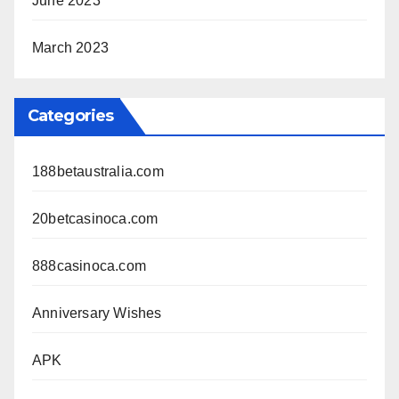
June 2023
March 2023
Categories
188betaustralia.com
20betcasinoca.com
888casinoca.com
Anniversary Wishes
APK