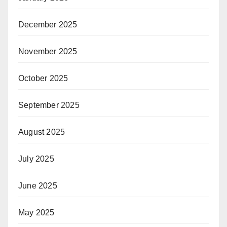
December 2025
November 2025
October 2025
September 2025
August 2025
July 2025
June 2025
May 2025