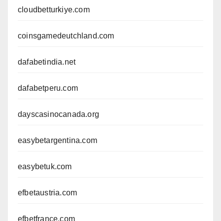
cloudbetturkiye.com
coinsgamedeutchland.com
dafabetindia.net
dafabetperu.com
dayscasinocanada.org
easybetargentina.com
easybetuk.com
efbetaustria.com
efbetfrance.com