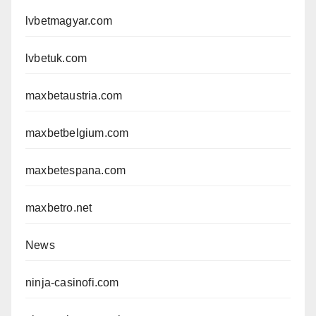
lvbetmagyar.com
lvbetuk.com
maxbetaustria.com
maxbetbelgium.com
maxbetespana.com
maxbetro.net
News
ninja-casinofi.com