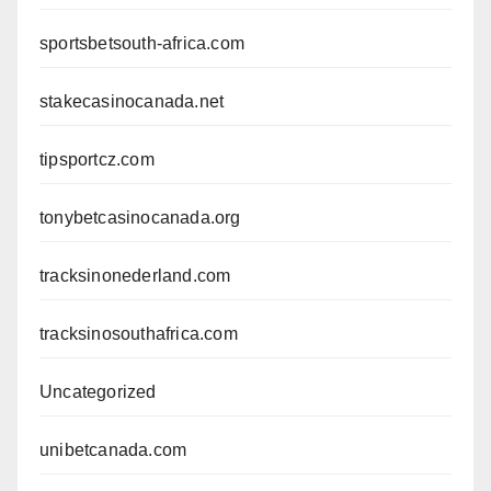
sportsbetsouth-africa.com
stakecasinocanada.net
tipsportcz.com
tonybetcasinocanada.org
tracksinonederland.com
tracksinosouthafrica.com
Uncategorized
unibetcanada.com