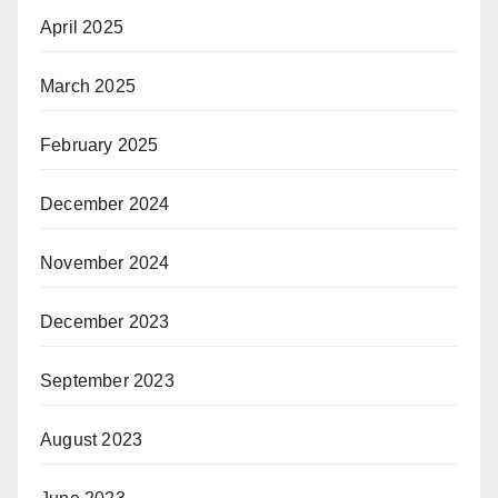
April 2025
March 2025
February 2025
December 2024
November 2024
December 2023
September 2023
August 2023