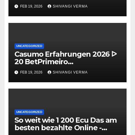
FEB 19, 2026
SHIVANGI VERMA
UNCATEGORIZED
Casumo Erfahrungen 2026 ᐅ
20 BetPrimeiro
Willkommensbonus Free
FEB 19, 2026
SHIVANGI VERMA
Spins exklusive Einzahlung ᐊ
UNCATEGORIZED
So weit wie 1 200 Ecu Das am
besten bezahlte Online -