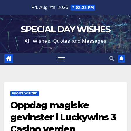
Skip
Fri. Aug 7th, 2026
7:02:23 PM
to
content
SPECIAL DAY WISHES
All Wishes, Quotes and Messages
UNCATEGORIZED
Oppdag magiske
gevinster i Luckywins 3
Casino verden