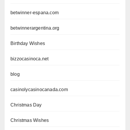
betwinner-espana.com
betwinnerargentina.org
Birthday Wishes
bizzocasinoca.net
blog
casinolycasinocanada.com
Christmas Day
Christmas Wishes