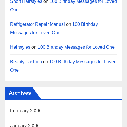
Short Hairstyles
on
100 Birthday Messages for Loved
One
Refrigerator Repair Manual
on
100 Birthday
Messages for Loved One
Hairstyles
on
100 Birthday Messages for Loved One
Beauty Fashion
on
100 Birthday Messages for Loved
One
Archives
February 2026
January 2026