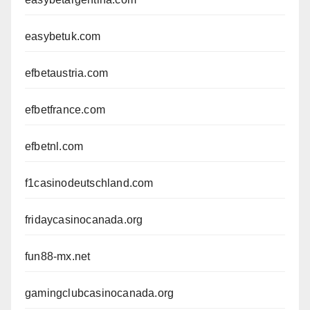
easybetuk.com
efbetaustria.com
efbetfrance.com
efbetnl.com
f1casinodeutschland.com
fridaycasinocanada.org
fun88-mx.net
gamingclubcasinocanada.org