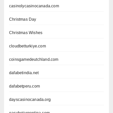
casinolycasinocanada.com
Christmas Day
Christmas Wishes
cloudbetturkiye.com
coinsgamedeutchland.com
dafabetindia.net
dafabetperu.com
dayscasinocanada.org
easybetargentina.com