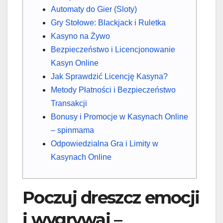
Automaty do Gier (Sloty)
Gry Stołowe: Blackjack i Ruletka
Kasyno na Żywo
Bezpieczeństwo i Licencjonowanie
Kasyn Online
Jak Sprawdzić Licencję Kasyna?
Metody Płatności i Bezpieczeństwo
Transakcji
Bonusy i Promocje w Kasynach Online
– spinmama
Odpowiedzialna Gra i Limity w
Kasynach Online
Poczuj dreszcz emocji
i wygrywaj –