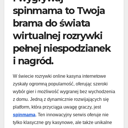
spinmama to Twoja
brama do świata
wirtualnej rozrywki
pełnej niespodzianek
i nagród.
W świecie rozrywki online kasyna internetowe
zyskały ogromną popularność, oferując szeroki
wybór gier i możliwość wygranej bez wychodzenia
z domu. Jedną z dynamicznie rozwijających się
platform, która przyciąga uwagę graczy, jest
spinmama
. Ten innowacyjny serwis oferuje nie
tylko klasyczne gry kasynowe, ale także unikalne