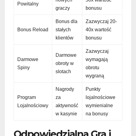
Powitalny
graczy
bonusu
Bonus dla
Zazwyczaj 20-
Bonus Reload
stałych
40x wartość
klientów
bonusu
Zazwyczaj
Darmowe
Darmowe
wymagają
obroty w
Spiny
obrotu
slotach
wygraną
Nagrody
Punkty
Program
za
lojalnościowe
Lojalnościowy
aktywność
wymienialne
w kasynie
na bonusy
Odpowiedzialna Gra i