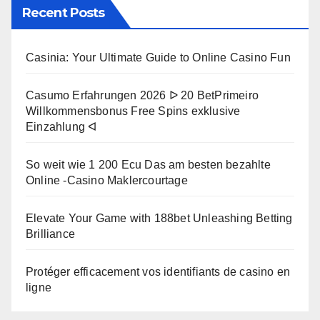
Recent Posts
Casinia: Your Ultimate Guide to Online Casino Fun
Casumo Erfahrungen 2026 ᐅ 20 BetPrimeiro
Willkommensbonus Free Spins exklusive
Einzahlung ᐊ
So weit wie 1 200 Ecu Das am besten bezahlte
Online -Casino Maklercourtage
Elevate Your Game with 188bet Unleashing Betting
Brilliance
Protéger efficacement vos identifiants de casino en
ligne