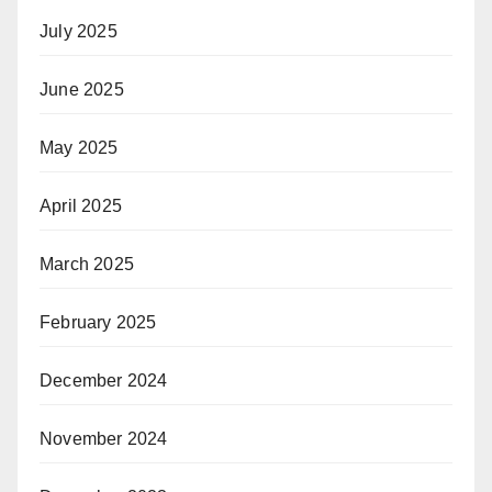
July 2025
June 2025
May 2025
April 2025
March 2025
February 2025
December 2024
November 2024