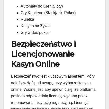
Automaty do Gier (Sloty)
Gry Karciene (Blackjack, Poker)
Ruletka
Kasyno na Żywo
Gry wideo poker
Bezpieczeństwo i
Licencjonowanie
Kasyn Online
Bezpieczeństwo jest kluczowym aspektem, który
należy wziąć pod uwagę przy wyborze kasyna
online. Ważne jest, aby upewnić się, że platforma
posiada odpowiednią licencję wydaną przez
renomowaną instytucję regulacyjną. Licencja