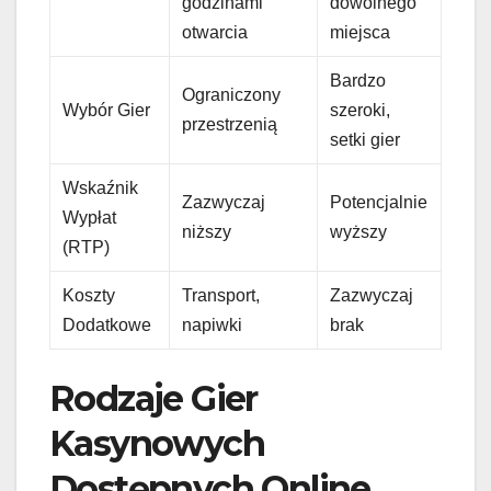
godzinami
dowolnego
otwarcia
miejsca
Bardzo
Ograniczony
Wybór Gier
szeroki,
przestrzenią
setki gier
Wskaźnik
Zazwyczaj
Potencjalnie
Wypłat
niższy
wyższy
(RTP)
Koszty
Transport,
Zazwyczaj
Dodatkowe
napiwki
brak
Rodzaje Gier
Kasynowych
Dostępnych Online