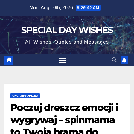
Skip
Mon. Aug 10th, 2026
8:29:43 AM
to
content
SPECIAL DAY WISHES
All Wishes, Quotes and Messages
UNCATEGORIZED
Poczuj dreszcz emocji i
wygrywaj – spinmama
to Twoja brama do