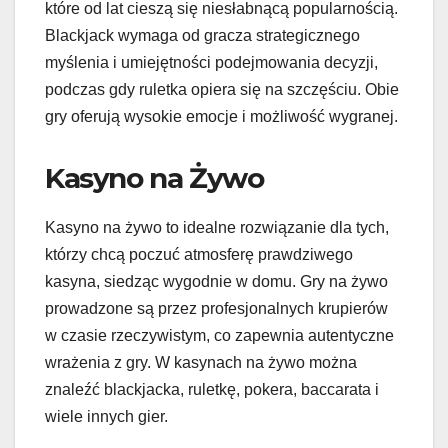
które od lat cieszą się niesłabnącą popularnością.
Blackjack wymaga od gracza strategicznego
myślenia i umiejętności podejmowania decyzji,
podczas gdy ruletka opiera się na szczęściu. Obie
gry oferują wysokie emocje i możliwość wygranej.
Kasyno na Żywo
Kasyno na żywo to idealne rozwiązanie dla tych,
którzy chcą poczuć atmosferę prawdziwego
kasyna, siedząc wygodnie w domu. Gry na żywo
prowadzone są przez profesjonalnych krupierów
w czasie rzeczywistym, co zapewnia autentyczne
wrażenia z gry. W kasynach na żywo można
znaleźć blackjacka, ruletkę, pokera, baccarata i
wiele innych gier.