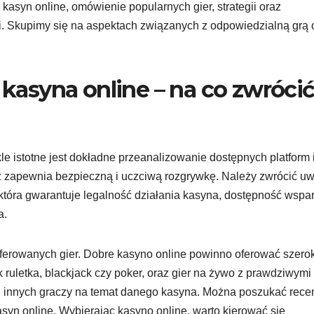
 kasyn online, omówienie popularnych gier, strategii oraz
i. Skupimy się na aspektach związanych z odpowiedzialną grą 
asyna online – na co zwróci
e istotne jest dokładne przeanalizowanie dostępnych platform 
az zapewnia bezpieczną i uczciwą rozgrywkę. Należy zwrócić u
, która gwarantuje legalność działania kasyna, dostępność wspa
a.
erowanych gier. Dobre kasyno online powinno oferować szerok
k ruletka, blackjack czy poker, oraz gier na żywo z prawdziwymi
ii innych graczy na temat danego kasyna. Można poszukać recen
syn online. Wybierając kasyno online, warto kierować się