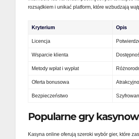
rozsądkiem i unikać platform, które wzbudzają wąt
Kryterium
Opis
Licencja
Potwierdz
Wsparcie klienta
Dostępnoś
Metody wpłat i wypłat
Różnorodn
Oferta bonusowa
Atrakcyjn
Bezpieczeństwo
Szyfrowan
Popularne gry kasynow
Kasyna online oferują szeroki wybór gier, które 