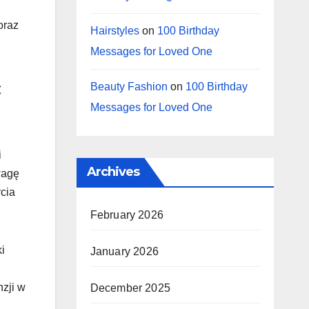
oraz
Hairstyles
on
100 Birthday
Messages for Loved One
ć
Beauty Fashion
on
100 Birthday
Messages for Loved One
i
Archives
wagę
rcia
February 2026
i
January 2026
zji w
December 2025