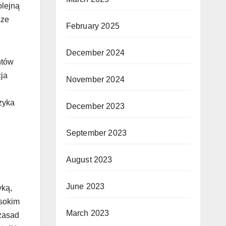
olejną
cze
February 2025
December 2024
ntów
cja
November 2024
zyka
December 2023
September 2023
August 2023
June 2023
yką,
ysokim
March 2023
 zasad