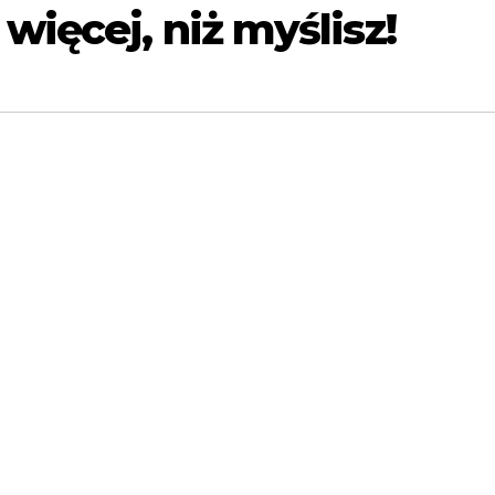
ięcej, niż myślisz!