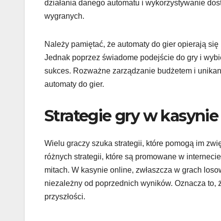
działania danego automatu i wykorzystywanie dos
wygranych.
Należy pamiętać, że automaty do gier opierają się 
Jednak poprzez świadome podejście do gry i wyb
sukces. Rozważne zarządzanie budżetem i unikani
automaty do gier.
Strategie gry w kasynie
Wielu graczy szuka strategii, które pomogą im zwi
różnych strategii, które są promowane w internecie
mitach. W kasynie online, zwłaszcza w grach losow
niezależny od poprzednich wyników. Oznacza to, 
przyszłości.