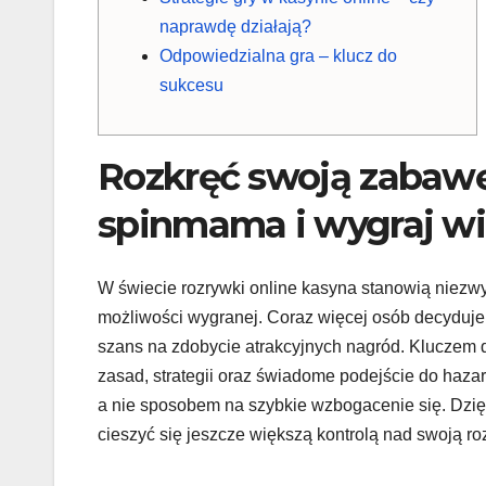
naprawdę działają?
Odpowiedzialna gra – klucz do
sukcesu
Rozkręć swoją zabawę
spinmama i wygraj wię
W świecie rozrywki online kasyna stanowią niezwy
możliwości wygranej. Coraz więcej osób decyduje 
szans na zdobycie atrakcyjnych nagród. Kluczem d
zasad, strategii oraz świadome podejście do haza
a nie sposobem na szybkie wzbogacenie się. Dzię
cieszyć się jeszcze większą kontrolą nad swoją r