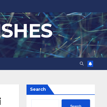
ISHES
Search
i
Search