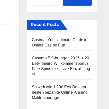
Recent Posts
Casinia: Your Ultimate Guide to
Online Casino Fun
Casumo Erfahrungen 2026 ᐅ 20
BetPrimeiro Willkommensbonus
Free Spins exklusive Einzahlung
ᐊ
So weit wie 1 200 Ecu Das am
besten bezahlte Online -Casino
Maklercourtage