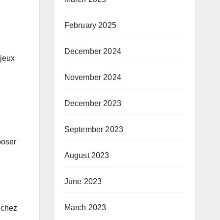
February 2025
December 2024
 jeux
November 2024
December 2023
September 2023
poser
August 2023
June 2023
March 2023
t chez