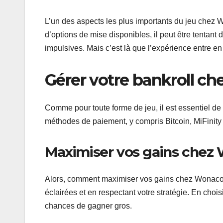
L’un des aspects les plus importants du jeu chez W
d’options de mise disponibles, il peut être tentant 
impulsives. Mais c’est là que l’expérience entre en
Gérer votre bankroll c
Comme pour toute forme de jeu, il est essentiel 
méthodes de paiement, y compris Bitcoin, MiFinity et
Maximiser vos gains chez 
Alors, comment maximiser vos gains chez Wonaco L
éclairées et en respectant votre stratégie. En cho
chances de gagner gros.