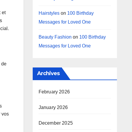
 et
Hairstyles
on
100 Birthday
ns
Messages for Loved One
cial.
Beauty Fashion
on
100 Birthday
Messages for Loved One
e de
Archives
February 2026
s
January 2026
r vos
December 2025