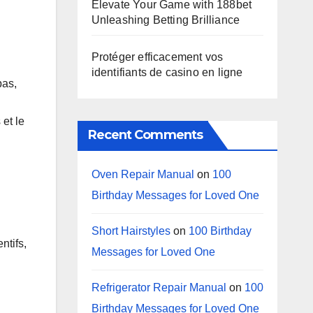
Elevate Your Game with 188bet
Unleashing Betting Brilliance
Protéger efficacement vos
identifiants de casino en ligne
pas,
et le
Recent Comments
Oven Repair Manual
on
100
Birthday Messages for Loved One
Short Hairstyles
on
100 Birthday
ntifs,
Messages for Loved One
Refrigerator Repair Manual
on
100
Birthday Messages for Loved One