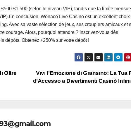
e €500-€1,500 (selon le niveau VIP), tandis que la limite mensue
VIP).En conclusion, Wonaco Live Casino est un excellent choix
ing. Avec sa vaste sélection de jeux, ses croupiers amicaux et 
otre courage. Alors, pourquoi attendre ? Inscrivez-vous dès
ois dépôts. Obtenez +250% sur votre dépôt !
i Oltre
Vivi l’Emozione di Gransino: La Tua 
d’Accesso a Divertimenti Casinò Infin
293@gmail.com