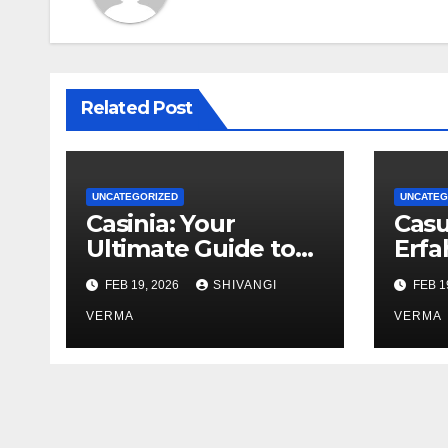
Related Post
UNCATEGORIZED
UNCATEG
Casinia: Your
Cas
Ultimate Guide to
Erfa
Online Casino Fun
20 B
FEB 19, 2026
SHIVANGI
FEB 1
Wil
VERMA
s Fr
VERMA
exkl
Einz