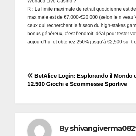
Wonaco Live Casino ?
R : La limite maximale de retrait quotidienne est d
maximale est de €7,000-€20,000 (selon le niveau 
ceux qui recherchent le frisson du high-stakes gam
bonus généreux, c’est l’endroit idéal pour tester v
aujourd’hui et obtenez 250% jusqu’à €2,500 sur tr
Post
BetAlice Login: Esplorando il Mondo d
12.500 Giochi e Scommesse Sportive
navigation
By
shivangiverma08