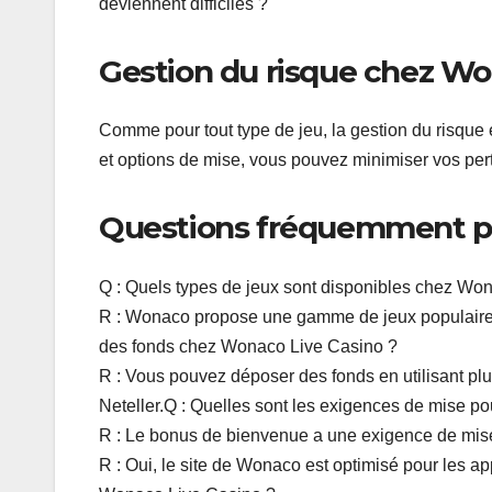
deviennent difficiles ?
Gestion du risque chez Wo
Comme pour tout type de jeu, la gestion du risque
et options de mise, vous pouvez minimiser vos per
Questions fréquemment p
Q : Quels types de jeux sont disponibles chez Wo
R : Wonaco propose une gamme de jeux populaire
des fonds chez Wonaco Live Casino ?
R : Vous pouvez déposer des fonds en utilisant plu
Neteller.Q : Quelles sont les exigences de mise p
R : Le bonus de bienvenue a une exigence de mise
R : Oui, le site de Wonaco est optimisé pour les ap