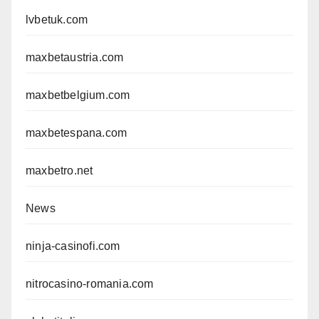
lvbetuk.com
maxbetaustria.com
maxbetbelgium.com
maxbetespana.com
maxbetro.net
News
ninja-casinofi.com
nitrocasino-romania.com