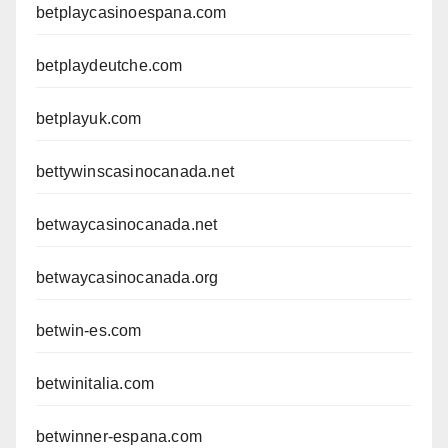
betplaycasinoespana.com
betplaydeutche.com
betplayuk.com
bettywinscasinocanada.net
betwaycasinocanada.net
betwaycasinocanada.org
betwin-es.com
betwinitalia.com
betwinner-espana.com