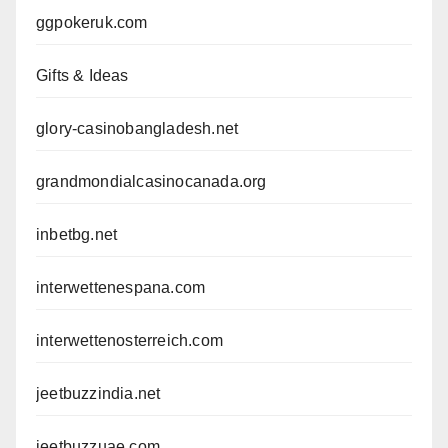
ggpokeruk.com
Gifts & Ideas
glory-casinobangladesh.net
grandmondialcasinocanada.org
inbetbg.net
interwettenespana.com
interwettenosterreich.com
jeetbuzzindia.net
jeetbuzzuae.com