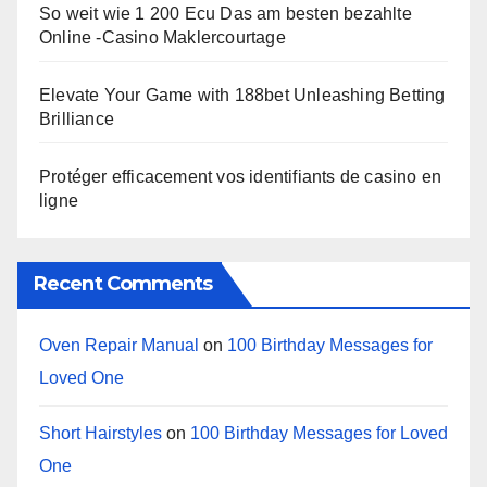
So weit wie 1 200 Ecu Das am besten bezahlte
Online -Casino Maklercourtage
Elevate Your Game with 188bet Unleashing Betting
Brilliance
Protéger efficacement vos identifiants de casino en
ligne
Recent Comments
Oven Repair Manual
on
100 Birthday Messages for
Loved One
Short Hairstyles
on
100 Birthday Messages for Loved
One