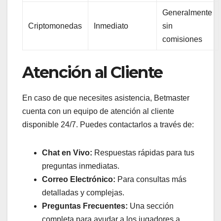
Generalmente
Criptomonedas
Inmediato
sin
comisiones
Atención al Cliente
En caso de que necesites asistencia, Betmaster
cuenta con un equipo de atención al cliente
disponible 24/7. Puedes contactarlos a través de:
Chat en Vivo:
Respuestas rápidas para tus
preguntas inmediatas.
Correo Electrónico:
Para consultas más
detalladas y complejas.
Preguntas Frecuentes:
Una sección
completa para ayudar a los jugadores a