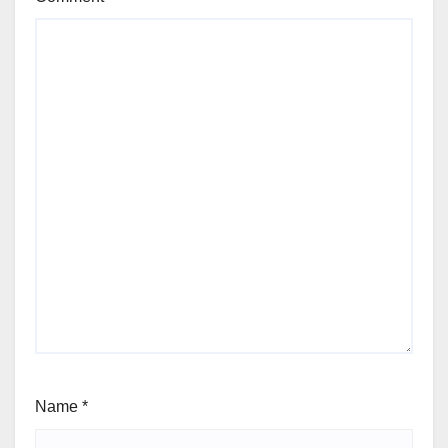
Name
*