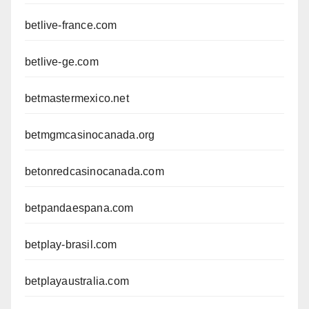
betlive-france.com
betlive-ge.com
betmastermexico.net
betmgmcasinocanada.org
betonredcasinocanada.com
betpandaespana.com
betplay-brasil.com
betplayaustralia.com