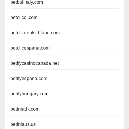
betbullitaly.com
betclicci.com
betclicdeutschland.com
betclicespana.com
betifycasinocanada.net
betifyespana.com
betifyhungary.com
betiniadk.com
betiniaus.us