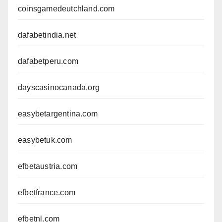
coinsgamedeutchland.com
dafabetindia.net
dafabetperu.com
dayscasinocanada.org
easybetargentina.com
easybetuk.com
efbetaustria.com
efbetfrance.com
efbetnl.com