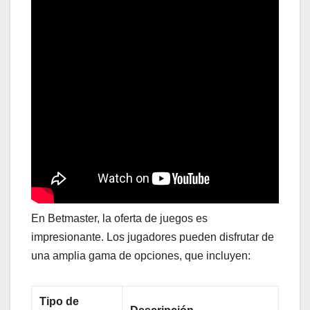
En Betmaster, la oferta de juegos es
impresionante. Los jugadores pueden disfrutar de
una amplia gama de opciones, que incluyen:
Tipo de