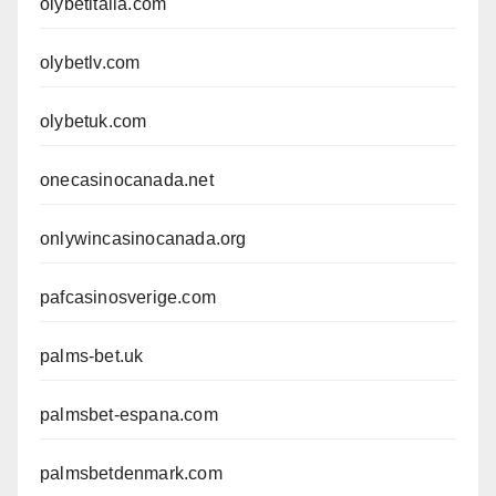
olybetitalia.com
olybetlv.com
olybetuk.com
onecasinocanada.net
onlywincasinocanada.org
pafcasinosverige.com
palms-bet.uk
palmsbet-espana.com
palmsbetdenmark.com