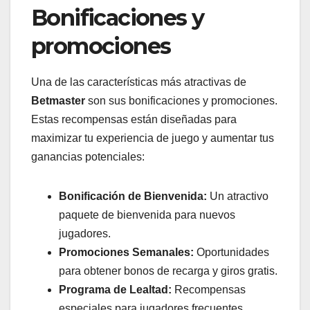
Bonificaciones y
promociones
Una de las características más atractivas de
Betmaster
son sus bonificaciones y promociones.
Estas recompensas están diseñadas para
maximizar tu experiencia de juego y aumentar tus
ganancias potenciales:
Bonificación de Bienvenida:
Un atractivo
paquete de bienvenida para nuevos
jugadores.
Promociones Semanales:
Oportunidades
para obtener bonos de recarga y giros gratis.
Programa de Lealtad:
Recompensas
especiales para jugadores frecuentes.