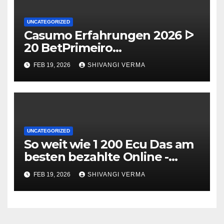
UNCATEGORIZED
Casumo Erfahrungen 2026 ᐅ
20 BetPrimeiro
Willkommensbonus Free
FEB 19, 2026
SHIVANGI VERMA
Spins exklusive Einzahlung ᐊ
UNCATEGORIZED
So weit wie 1 200 Ecu Das am
besten bezahlte Online -
Casino Maklercourtage
FEB 19, 2026
SHIVANGI VERMA