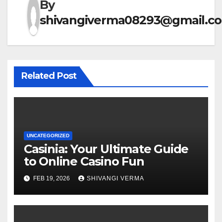
By
shivangiverma08293@gmail.c
Related Post
UNCATEGORIZED
Casinia: Your Ultimate Guide
to Online Casino Fun
FEB 19, 2026
SHIVANGI VERMA