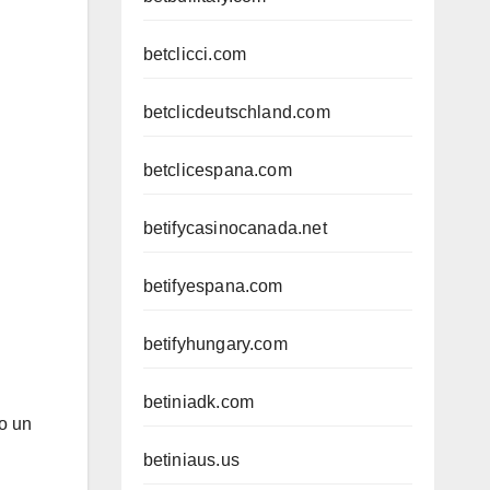
betclicci.com
betclicdeutschland.com
betclicespana.com
betifycasinocanada.net
betifyespana.com
betifyhungary.com
betiniadk.com
o un
betiniaus.us