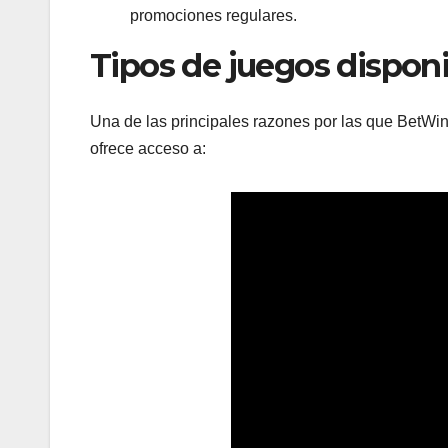
promociones regulares.
Tipos de juegos dispon
Una de las principales razones por las que BetWi
ofrece acceso a: