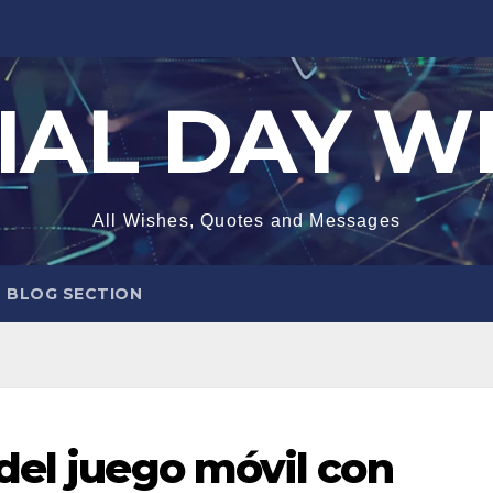
IAL DAY W
All Wishes, Quotes and Messages
BLOG SECTION
del juego móvil con