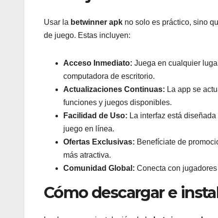
Usar la
betwinner apk
no solo es práctico, sino q
de juego. Estas incluyen:
Acceso Inmediato:
Juega en cualquier luga
computadora de escritorio.
Actualizaciones Continuas:
La app se actu
funciones y juegos disponibles.
Facilidad de Uso:
La interfaz está diseñada
juego en línea.
Ofertas Exclusivas:
Benefíciate de promocio
más atractiva.
Comunidad Global:
Conecta con jugadores d
Cómo descargar e insta