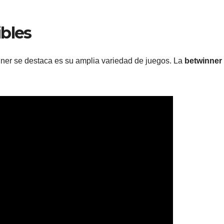
ibles
nner se destaca es su amplia variedad de juegos. La
betwinner