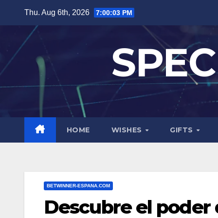
Skip
Thu. Aug 6th, 2026
7:00:04 PM
to
content
SPEC
HOME
WISHES
GIFTS
BETWINNER-ESPANA.COM
Descubre el poder 