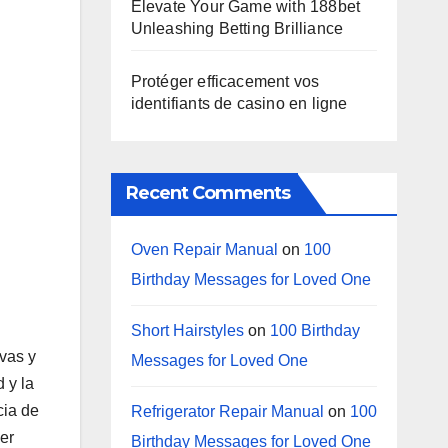
Elevate Your Game with 188bet
Unleashing Betting Brilliance
Protéger efficacement vos
identifiants de casino en ligne
Recent Comments
Oven Repair Manual
on
100
Birthday Messages for Loved One
Short Hairstyles
on
100 Birthday
vas y
Messages for Loved One
 y la
cia de
Refrigerator Repair Manual
on
100
ier
Birthday Messages for Loved One