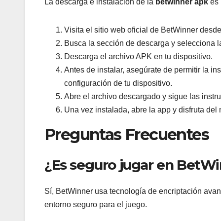
La descarga e instalación de la
betwinner apk
es 
Visita el sitio web oficial de BetWinner desde
Busca la sección de descarga y selecciona l
Descarga el archivo APK en tu dispositivo.
Antes de instalar, asegúrate de permitir la i
configuración de tu dispositivo.
Abre el archivo descargado y sigue las instru
Una vez instalada, abre la app y disfruta de
Preguntas Frecuentes
¿Es seguro jugar en BetW
Sí, BetWinner usa tecnología de encriptación avan
entorno seguro para el juego.