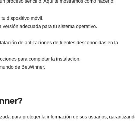
un proceso sencillo. Aquí te mostramos cómo hacerlo:
 tu dispositivo móvil.
a versión adecuada para tu sistema operativo.
nstalación de aplicaciones de fuentes desconocidas en la
cciones para completar la instalación.
l mundo de BetWinner.
inner?
zada para proteger la información de sus usuarios, garantizand