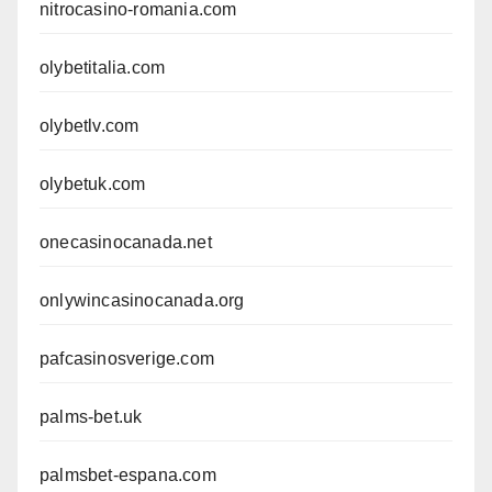
nitrocasino-romania.com
olybetitalia.com
olybetlv.com
olybetuk.com
onecasinocanada.net
onlywincasinocanada.org
pafcasinosverige.com
palms-bet.uk
palmsbet-espana.com