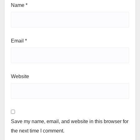
Name
*
Email
*
Website
Save my name, email, and website in this browser for
the next time I comment.