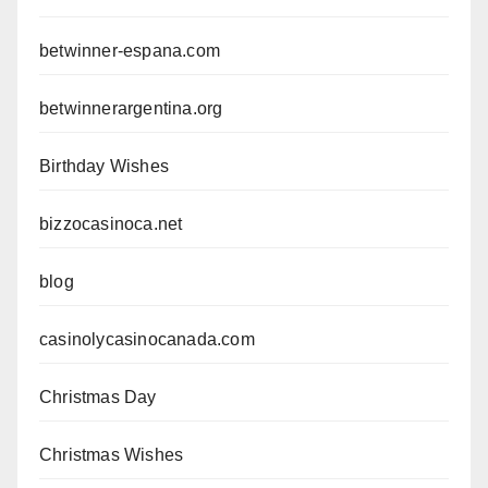
betwinner-espana.com
betwinnerargentina.org
Birthday Wishes
bizzocasinoca.net
blog
casinolycasinocanada.com
Christmas Day
Christmas Wishes