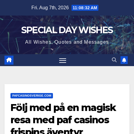
Skip
Fri. Aug 7th, 2026
11:08:33 AM
to
content
SPECIAL DAY WISHES
All Wishes, Quotes and Messages
PAFCASINOSVERIGE.COM
Följ med på en magisk
resa med paf casinos
frispins äventyr