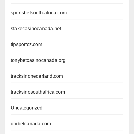
sportsbetsouth-africa.com
stakecasinocanada.net
tipsportcz.com
tonybetcasinocanada.org
tracksinonederland.com
tracksinosouthafrica.com
Uncategorized
unibetcanada.com