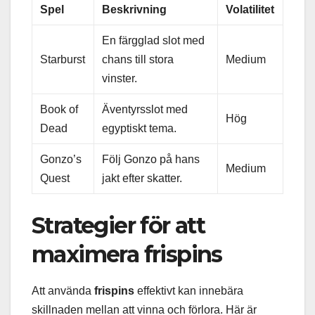
Spel
Beskrivning
Volatilitet
En färgglad slot med
Starburst
chans till stora
Medium
vinster.
Book of
Äventyrsslot med
Hög
Dead
egyptiskt tema.
Gonzo’s
Följ Gonzo på hans
Medium
Quest
jakt efter skatter.
Strategier för att
maximera frispins
Att använda
frispins
effektivt kan innebära
skillnaden mellan att vinna och förlora. Här är