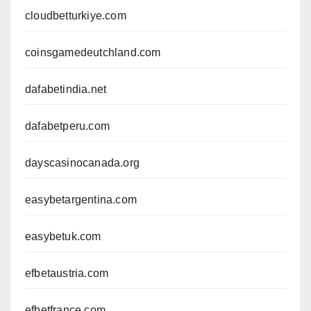
cloudbetturkiye.com
coinsgamedeutchland.com
dafabetindia.net
dafabetperu.com
dayscasinocanada.org
easybetargentina.com
easybetuk.com
efbetaustria.com
efbetfrance.com