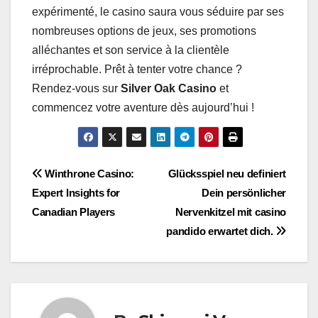
expérimenté, le casino saura vous séduire par ses
nombreuses options de jeux, ses promotions
alléchantes et son service à la clientèle
irréprochable. Prêt à tenter votre chance ?
Rendez-vous sur
Silver Oak Casino
et
commencez votre aventure dès aujourd’hui !
Post
Winthrone Casino:
Glücksspiel neu definiert
Expert Insights for
Dein persönlicher
navigation
Canadian Players
Nervenkitzel mit casino
pandido erwartet dich.