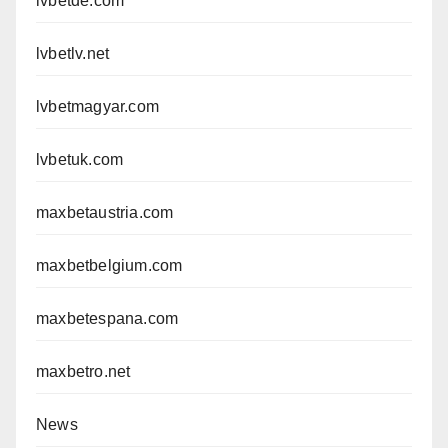
lvbetde.com
lvbetlv.net
lvbetmagyar.com
lvbetuk.com
maxbetaustria.com
maxbetbelgium.com
maxbetespana.com
maxbetro.net
News