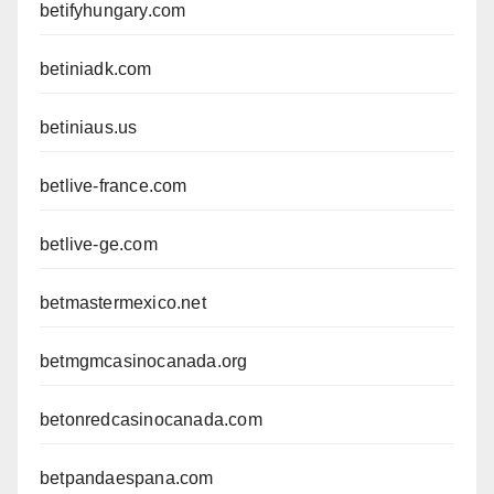
betifyhungary.com
betiniadk.com
betiniaus.us
betlive-france.com
betlive-ge.com
betmastermexico.net
betmgmcasinocanada.org
betonredcasinocanada.com
betpandaespana.com