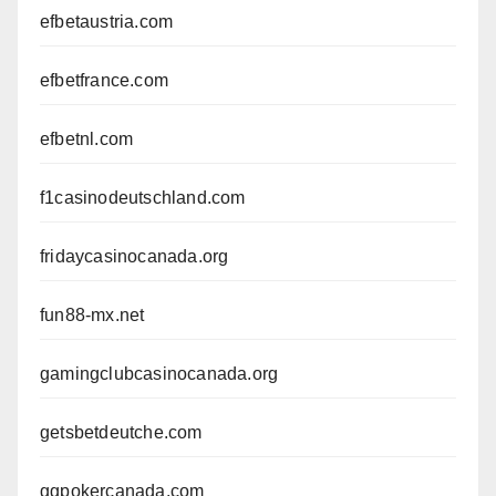
efbetaustria.com
efbetfrance.com
efbetnl.com
f1casinodeutschland.com
fridaycasinocanada.org
fun88-mx.net
gamingclubcasinocanada.org
getsbetdeutche.com
ggpokercanada.com