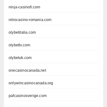
ninja-casinofi.com
nitrocasino-romania.com
olybetitalia.com
olybetlv.com
olybetuk.com
onecasinocanada.net
onlywincasinocanada.org
pafcasinosverige.com