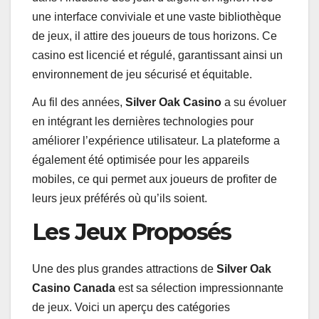
une interface conviviale et une vaste bibliothèque
de jeux, il attire des joueurs de tous horizons. Ce
casino est licencié et régulé, garantissant ainsi un
environnement de jeu sécurisé et équitable.
Au fil des années,
Silver Oak Casino
a su évoluer
en intégrant les dernières technologies pour
améliorer l’expérience utilisateur. La plateforme a
également été optimisée pour les appareils
mobiles, ce qui permet aux joueurs de profiter de
leurs jeux préférés où qu’ils soient.
Les Jeux Proposés
Une des plus grandes attractions de
Silver Oak
Casino Canada
est sa sélection impressionnante
de jeux. Voici un aperçu des catégories