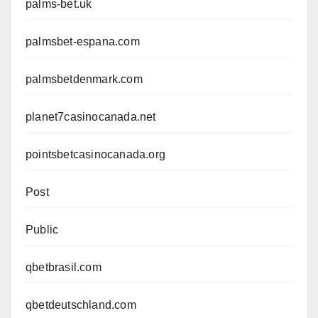
palms-bet.uk
palmsbet-espana.com
palmsbetdenmark.com
planet7casinocanada.net
pointsbetcasinocanada.org
Post
Public
qbetbrasil.com
qbetdeutschland.com