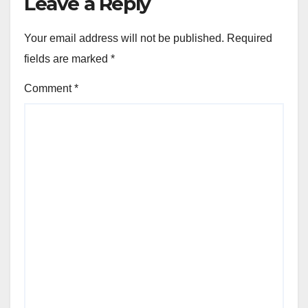
Leave a Reply
Your email address will not be published.
Required
fields are marked
*
Comment
*