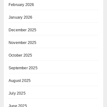
February 2026
January 2026
December 2025
November 2025
October 2025
September 2025
August 2025
July 2025
June 2025