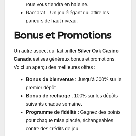
roue vous tiendra en haleine.
Baccarat – Un jeu élégant qui attire les
parieurs de haut niveau.
Bonus et Promotions
Un autre aspect qui fait briller
Silver Oak Casino
Canada
est ses généreux bonus et promotions.
Voici un aperçu des meilleures offres :
Bonus de bienvenue :
Jusqu’à 300% sur le
premier dépôt.
Bonus de recharge :
100% sur les dépôts
suivants chaque semaine.
Programme de fidélité :
Gagnez des points
pour chaque mise placée, échangeables
contre des crédits de jeu.