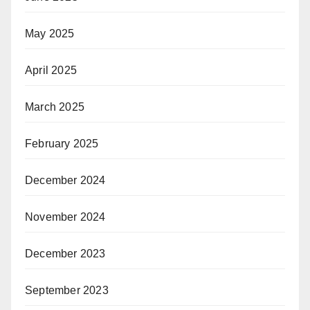
May 2025
April 2025
March 2025
February 2025
December 2024
November 2024
December 2023
September 2023