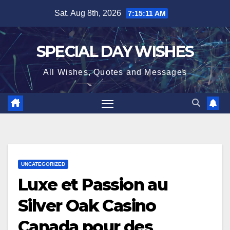
Skip
Sat. Aug 8th, 2026
7:15:12 AM
to
content
SPECIAL DAY WISHES
All Wishes, Quotes and Messages
UNCATEGORIZED
Luxe et Passion au
Silver Oak Casino
Canada pour des