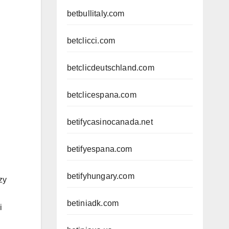
betbullitaly.com
betclicci.com
betclicdeutschland.com
betclicespana.com
betifycasinocanada.net
betifyespana.com
betifyhungary.com
zy
betiniadk.com
i