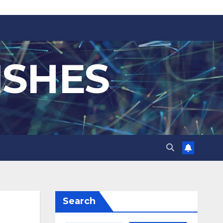
ISHES
Search