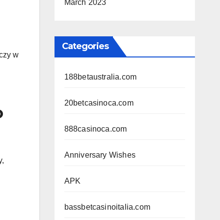
March 2023
Categories
czy w
188betaustralia.com
20betcasinoca.com
o
888casinoca.com
Anniversary Wishes
y,
APK
bassbetcasinoitalia.com