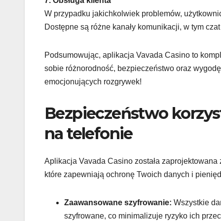
7. Obsługa klienta
W przypadku jakichkolwiek problemów, użytkownic
Dostępne są różne kanały komunikacji, w tym czat
Podsumowując, aplikacja Vavada Casino to komple
sobie różnorodność, bezpieczeństwo oraz wygodę. O
emocjonujących rozgrywek!
Bezpieczeństwo korzyst
na telefonie
Aplikacja Vavada Casino została zaprojektowana 
które zapewniają ochronę Twoich danych i pienięd
Zaawansowane szyfrowanie:
Wszystkie da
szyfrowane, co minimalizuje ryzyko ich prze