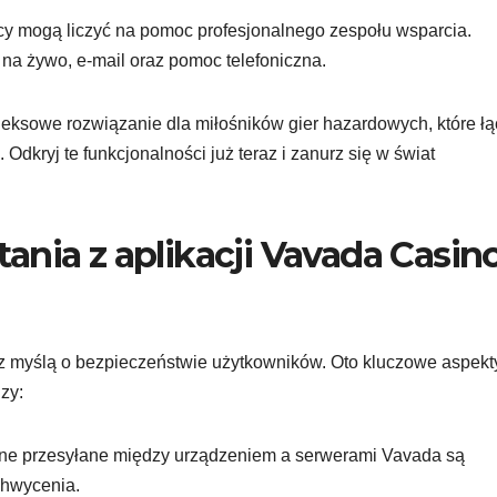
y mogą liczyć na pomoc profesjonalnego zespołu wsparcia.
 na żywo, e-mail oraz pomoc telefoniczna.
ksowe rozwiązanie dla miłośników gier hazardowych, które łą
dkryj te funkcjonalności już teraz i zanurz się w świat
ania z aplikacji Vavada Casin
z myślą o bezpieczeństwie użytkowników. Oto kluczowe aspekt
zy:
ne przesyłane między urządzeniem a serwerami Vavada są
chwycenia.