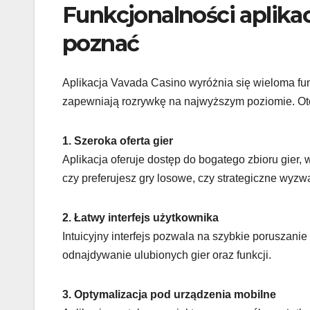
Funkcjonalności aplikac
poznać
Aplikacja Vavada Casino wyróżnia się wieloma fu
zapewniają rozrywkę na najwyższym poziomie. Oto 
1. Szeroka oferta gier
Aplikacja oferuje dostęp do bogatego zbioru gier,
czy preferujesz gry losowe, czy strategiczne wyzw
2. Łatwy interfejs użytkownika
Intuicyjny interfejs pozwala na szybkie poruszanie 
odnajdywanie ulubionych gier oraz funkcji.
3. Optymalizacja pod urządzenia mobilne