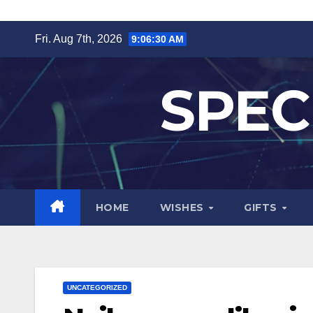
Skip
Fri. Aug 7th, 2026
9:06:31 AM
to
content
SPEC
HOME
WISHES
GIFTS
UNCATEGORIZED