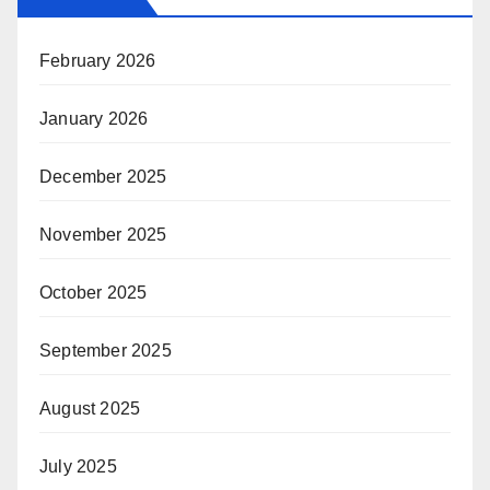
February 2026
January 2026
December 2025
November 2025
October 2025
September 2025
August 2025
July 2025