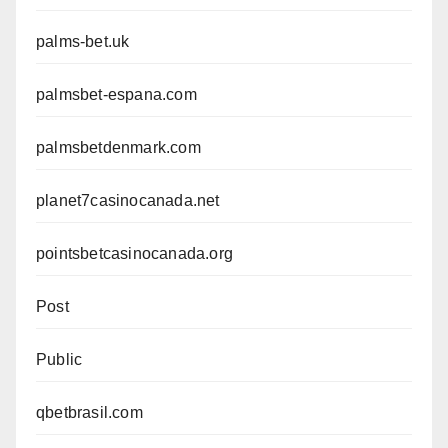
palms-bet.uk
palmsbet-espana.com
palmsbetdenmark.com
planet7casinocanada.net
pointsbetcasinocanada.org
Post
Public
qbetbrasil.com