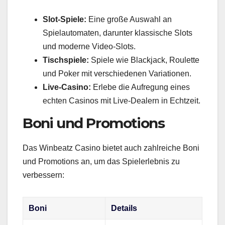
Slot-Spiele:
Eine große Auswahl an
Spielautomaten, darunter klassische Slots
und moderne Video-Slots.
Tischspiele:
Spiele wie Blackjack, Roulette
und Poker mit verschiedenen Variationen.
Live-Casino:
Erlebe die Aufregung eines
echten Casinos mit Live-Dealern in Echtzeit.
Boni und Promotions
Das Winbeatz Casino bietet auch zahlreiche Boni
und Promotions an, um das Spielerlebnis zu
verbessern:
Boni
Details