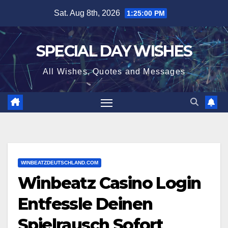
Skip
Sat. Aug 8th, 2026
1:25:01 PM
to
content
SPECIAL DAY WISHES
All Wishes, Quotes and Messages
WINBEATZDEUTSCHLAND.COM
Winbeatz Casino Login
Entfessle Deinen
Spielrausch Sofort