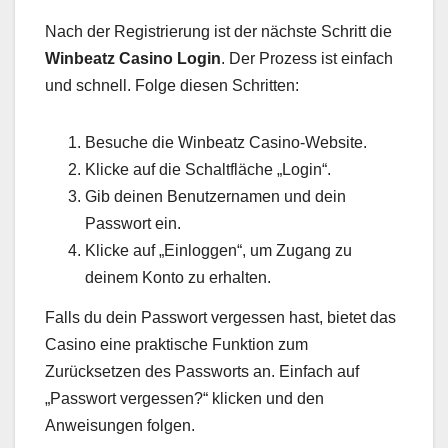
Nach der Registrierung ist der nächste Schritt die
Winbeatz Casino Login
. Der Prozess ist einfach
und schnell. Folge diesen Schritten:
Besuche die Winbeatz Casino-Website.
Klicke auf die Schaltfläche „Login“.
Gib deinen Benutzernamen und dein
Passwort ein.
Klicke auf „Einloggen“, um Zugang zu
deinem Konto zu erhalten.
Falls du dein Passwort vergessen hast, bietet das
Casino eine praktische Funktion zum
Zurücksetzen des Passworts an. Einfach auf
„Passwort vergessen?“ klicken und den
Anweisungen folgen.