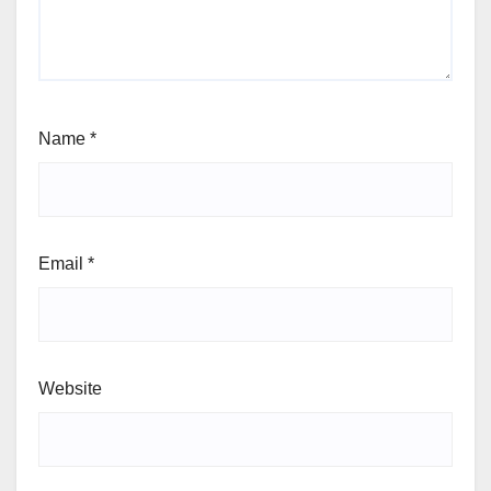
Name
*
Email
*
Website