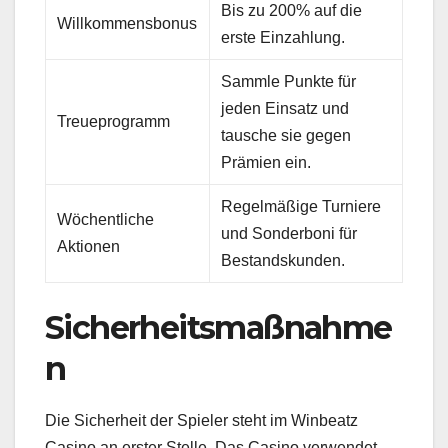
Bis zu 200% auf die
Willkommensbonus
erste Einzahlung.
Sammle Punkte für
jeden Einsatz und
Treueprogramm
tausche sie gegen
Prämien ein.
Regelmäßige Turniere
Wöchentliche
und Sonderboni für
Aktionen
Bestandskunden.
Sicherheitsmaßnahme
n
Die Sicherheit der Spieler steht im Winbeatz
Casino an erster Stelle. Das Casino verwendet