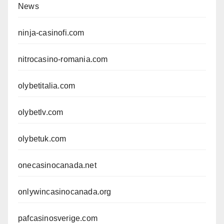
News
ninja-casinofi.com
nitrocasino-romania.com
olybetitalia.com
olybetlv.com
olybetuk.com
onecasinocanada.net
onlywincasinocanada.org
pafcasinosverige.com