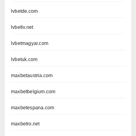
lvbetde.com
lvbetlv.net
lvbetmagyar.com
lvbetuk.com
maxbetaustria.com
maxbetbelgium.com
maxbetespana.com
maxbetro.net