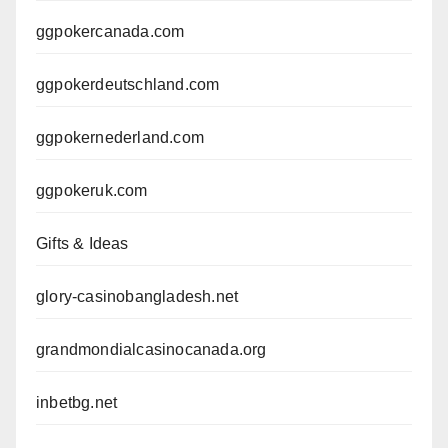
ggpokercanada.com
ggpokerdeutschland.com
ggpokernederland.com
ggpokeruk.com
Gifts & Ideas
glory-casinobangladesh.net
grandmondialcasinocanada.org
inbetbg.net